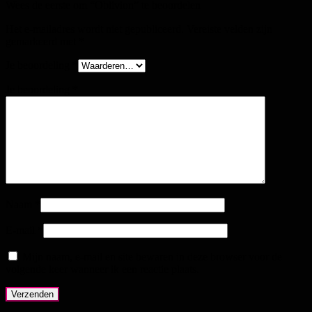
Wees de eerste om “Oblivion” te beoordelen
Het e-mailadres wordt niet gepubliceerd.
Vereiste velden zijn
gemarkeerd met
*
Je beoordeling
*
Je beoordeling
*
Naam
*
E-mail
*
Mijn naam, e-mail en site bewaren in deze browser voor de
volgende keer wanneer ik een reactie plaats.