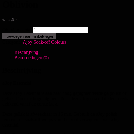
Oblivion
€
12,95
Oblivion aantal
Toevoegen aan winkelwagen
Categorie:
Ajoy Soak-off Colours
Beschrijving
Beoordelingen (0)
Beschrijving
aJoy Essential
Deze aJoy Essential is een zeer hoog gepigmenteerde gelpolish of
gellak. Door de hoge pigmentatie is deze aJoy essential kleur reeds
dekkend vanaf de eerste laag.
Deze gellak is afweekbaar in 15 min. Gebruik de aJoy polish
remover en soak-off wraps voor het vlot verwijderen van aJoy
essential.