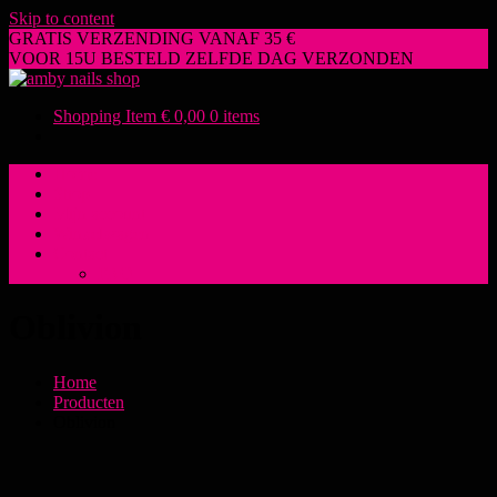
Skip to content
GRATIS VERZENDING VANAF 35 €
VOOR 15U BESTELD ZELFDE DAG VERZONDEN
ambynailsshop.be
NAILS | BEAUTY | FASHION
Shopping Item
€ 0,00
0 items
Home
Shop
Mijn account
Winkelwagen
Contact
FAQ
Oblivion
Home
Producten
Oblivion