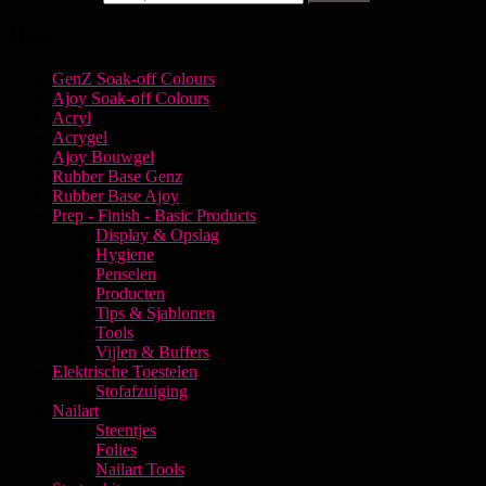
Menu
GenZ Soak-off Colours
Ajoy Soak-off Colours
Acryl
Acrygel
Ajoy Bouwgel
Rubber Base Genz
Rubber Base Ajoy
Prep - Finish - Basic Products
Display & Opslag
Hygiene
Penselen
Producten
Tips & Sjablonen
Tools
Vijlen & Buffers
Elektrische Toestelen
Stofafzuiging
Nailart
Steentjes
Folies
Nailart Tools