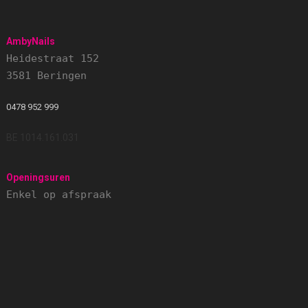
AmbyNails
Heidestraat 152
3581 Beringen
0478 952 999
BE 1014.161.031
Openingsuren
Enkel op afspraak