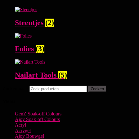
Steentjes
(2)
Folies
(3)
Nailart Tools
(5)
Zoeken naar:
Zoeken
Menu
GenZ Soak-off Colours
Ajoy Soak-off Colours
Acryl
Acrygel
Ajoy Bouwgel