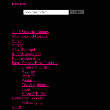
Lees meer
Zoeken naar:
Zoeken
Menu
GenZ Soak-off Colours
Ajoy Soak-off Colours
Acryl
Acrygel
Ajoy Bouwgel
Rubber Base Genz
Rubber Base Ajoy
Prep - Finish - Basic Products
Display & Opslag
Hygiene
Penselen
Producten
Tips & Sjablonen
Tools
Vijlen & Buffers
Elektrische Toestelen
Stofafzuiging
Nailart