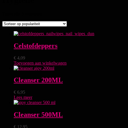
Toont alle 3 resultaten
Celstofdeppers
€
4,09
Toevoegen aan winkelwagen
Cleanser 200ML
€
6,95
Lees meer
Cleanser 500ML
€
12,95