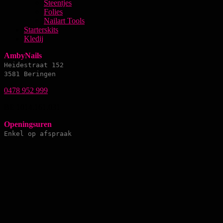
Steentjes
Folies
Nailart Tools
Starterskits
Kledij
AmbyNails
Heidestraat 152
3581 Beringen
0478 952 999
BE 1014.161.031
Openingsuren
Enkel op afspraak