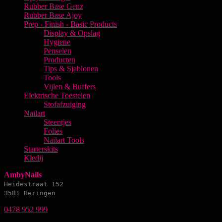
Rubber Base Genz
Rubber Base Ajoy
Prep - Finish - Basic Products
Display & Opslag
Hygiene
Penselen
Producten
Tips & Sjablonen
Tools
Vijlen & Buffers
Elektrische Toestelen
Stofafzuiging
Nailart
Steentjes
Folies
Nailart Tools
Starterskits
Kledij
AmbyNails
Heidestraat 152
3581 Beringen
0478 952 999