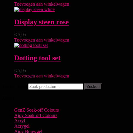
Toevoegen aan winkelwagen
Display steen rose
€
5,95
Toevoegen aan winkelwagen
Dotting tool set
€
5,95
Toevoegen aan winkelwagen
Zoeken naar:
Zoeken
Menu
GenZ Soak-off Colours
Ajoy Soak-off Colours
Acryl
Acrygel
Ajoy Bouwgel