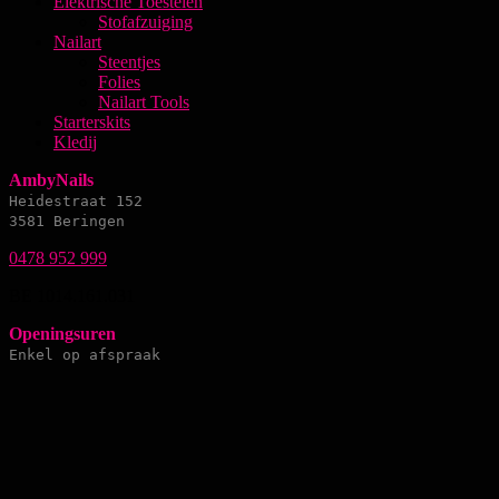
Elektrische Toestelen
Stofafzuiging
Nailart
Steentjes
Folies
Nailart Tools
Starterskits
Kledij
AmbyNails
Heidestraat 152
3581 Beringen
0478 952 999
BE 1014.161.031
Openingsuren
Enkel op afspraak