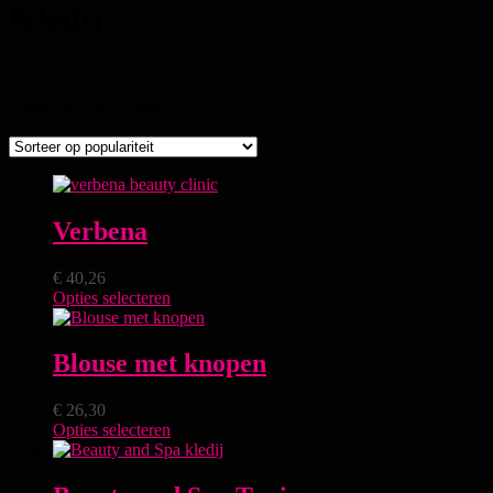
Kledij
kledij
Toont alle 3 resultaten
Verbena
€
40,26
Opties selecteren
Blouse met knopen
€
26,30
Opties selecteren