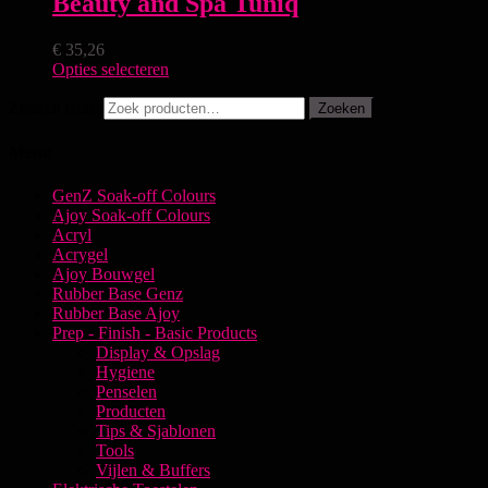
Beauty and Spa Tuniq
€
35,26
Opties selecteren
Zoeken naar:
Zoeken
Menu
GenZ Soak-off Colours
Ajoy Soak-off Colours
Acryl
Acrygel
Ajoy Bouwgel
Rubber Base Genz
Rubber Base Ajoy
Prep - Finish - Basic Products
Display & Opslag
Hygiene
Penselen
Producten
Tips & Sjablonen
Tools
Vijlen & Buffers