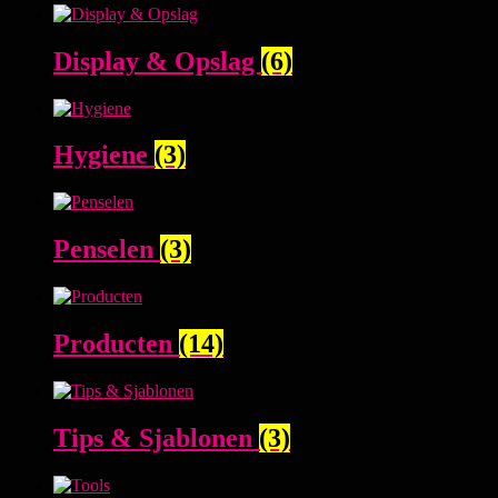
Display & Opslag
(6)
Hygiene
(3)
Penselen
(3)
Producten
(14)
Tips & Sjablonen
(3)