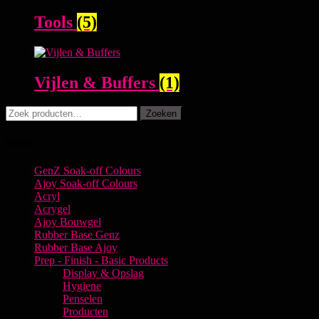
Tools
(5)
Vijlen & Buffers
(1)
Zoeken
Zoeken
naar:
Menu
GenZ Soak-off Colours
Ajoy Soak-off Colours
Acryl
Acrygel
Ajoy Bouwgel
Rubber Base Genz
Rubber Base Ajoy
Prep - Finish - Basic Products
Display & Opslag
Hygiene
Penselen
Producten