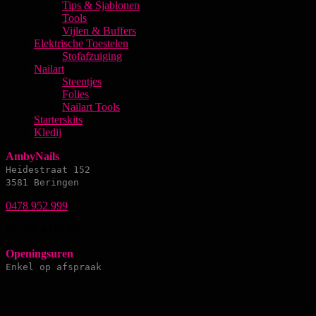
Tips & Sjablonen
Tools
Vijlen & Buffers
Elektrische Toestelen
Stofafzuiging
Nailart
Steentjes
Folies
Nailart Tools
Starterskits
Kledij
AmbyNails
Heidestraat 152
3581 Beringen
0478 952 999
BE 1014.161.031
Openingsuren
Enkel op afspraak