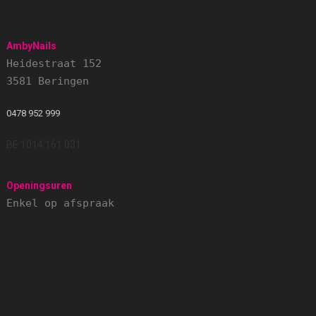
AmbyNails
Heidestraat 152
3581 Beringen
0478 952 999
BE 1014.161.031
Openingsuren
Enkel op afspraak