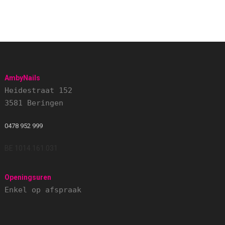
AmbyNails
Heidestraat 152
3581 Beringen
0478 952 999
BE 1014.161.031
Openingsuren
Enkel op afspraak