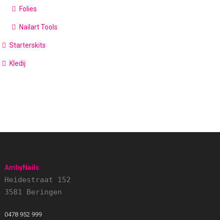
Folies
Nailart Tools
Starterskits
Kledij
AmbyNails
Heidestraat 152
3581 Beringen
0478 952 999