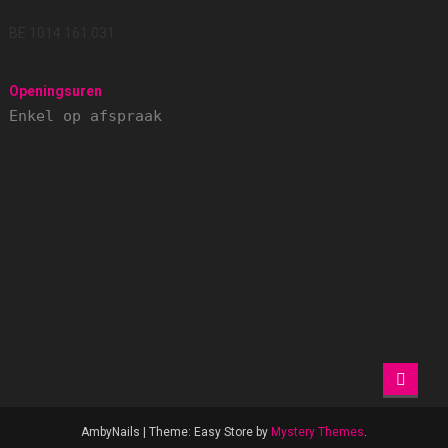
BE 1014.161.031
Openingsuren
Enkel op afspraak
AmbyNails
|
Theme: Easy Store by
Mystery Themes
.