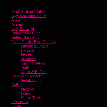
Menu
GenZ Soak-off Colours
Ajoy Soak-off Colours
Acryl
Acrygel
Ajoy Bouwgel
Rubber Base Genz
Rubber Base Ajoy
Prep - Finish - Basic Products
Display & Opslag
Hygiene
Penselen
Producten
Tips & Sjablonen
Tools
Vijlen & Buffers
Elektrische Toestelen
Stofafzuiging
Nailart
Steentjes
Folies
Nailart Tools
Starterskits
Kledij