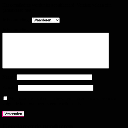
Het e-mailadres wordt niet gepubliceerd.
Vereiste velden zijn
gemarkeerd met
*
Je beoordeling
*
Je beoordeling
*
Naam
*
E-mail
*
Mijn naam, e-mail en site bewaren in deze browser voor de
volgende keer wanneer ik een reactie plaats.
Gerelateerde producten