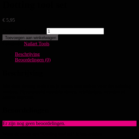
Dotting tool set
€
5,95
Dotting tool set aantal
Toevoegen aan winkelwagen
Categorie:
Nailart Tools
Beschrijving
Beoordelingen (0)
Beschrijving
Met deze dotting tools kun je mooie dots maken voor dot painting
werken. Bijvoorbeeld mandala stenen, schilderijen, sieraden of
andere objecten.
Beoordelingen
Er zijn nog geen beoordelingen.
Wees de eerste om “Dotting tool set” te beoordelen