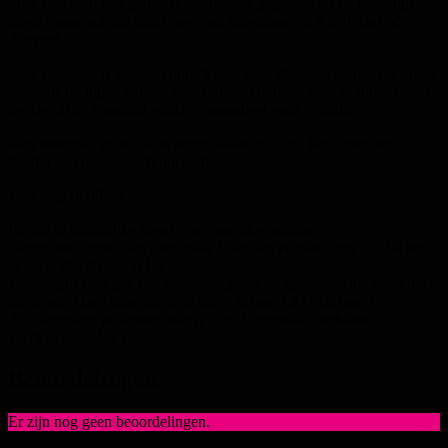
aJoy Essential kan gebruikt worden als gelpolish op de natuurlijke
nagel, maar ook als kleur over een kunstnagel in Acryl, Gel of
Acrygel.
aJoy Essential is speciaal ontwikkeld voor stijlvolle dames die graag
modieus op hippe party’s verschijnen. Hiermee kom je stijlvol voor
de dag. aJoy Essential gellak is essentieel voor je outfit.
aJoy essential gelpolish is beschikbaar in 15 ml flesje met een
handig en ergonomisch borsteltje.
Hoe te gebruiken :
Bereid je natuurlijke nagel voor met aJoy nailprep.
Breng een dunne laag aJoy Base Coat aan en hard deze uit. 60 sec
in LED of 120 sec in UV
Vervolgens breng je een dunne laag van de gekozen aJoy essential
kleur aan. Hard deze uit in de lamp. 60 sec LED/120 sec UV.
Al naargelang je wensen kan je stap 3 nogmaals herhalen.
Werk af met aJoy Glossiness.
Beoordelingen
Er zijn nog geen beoordelingen.