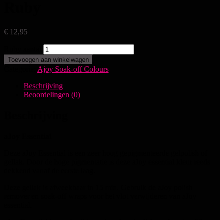
Ruby
€
12,95
Ruby aantal
Toevoegen aan winkelwagen
Categorie:
Ajoy Soak-off Colours
Beschrijving
Beoordelingen (0)
Beschrijving
aJoy Essential
Deze aJoy Essential is een zeer hoog gepigmenteerde gelpolish of
gellak. Door de hoge pigmentatie is deze aJoy essential kleur reeds
dekkend vanaf de eerste laag.
Deze gellak is afweekbaar in 15 min. Gebruik de aJoy polish
remover en soak-off wraps voor het vlot verwijderen van aJoy
essential.