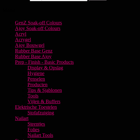
Menu
GenZ Soak-off Colours
Ajoy Soak-off Colours
Acryl
Acrygel
Ajoy Bouwgel
Rubber Base Genz
Rubber Base Ajoy
Prep - Finish - Basic Products
Display & Opslag
Hygiene
Penselen
Producten
Tips & Sjablonen
Tools
Vijlen & Buffers
Elektrische Toestelen
Stofafzuiging
Nailart
Steentjes
Folies
Nailart Tools