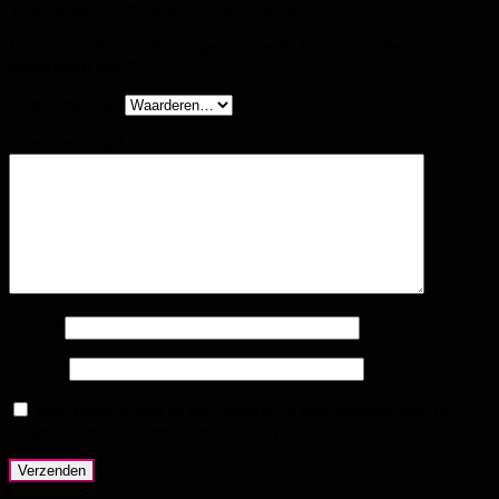
Wees de eerste om “Ruby” te beoordelen
Het e-mailadres wordt niet gepubliceerd.
Vereiste velden zijn
gemarkeerd met
*
Je beoordeling
*
Je beoordeling
*
Naam
*
E-mail
*
Mijn naam, e-mail en site bewaren in deze browser voor de
volgende keer wanneer ik een reactie plaats.