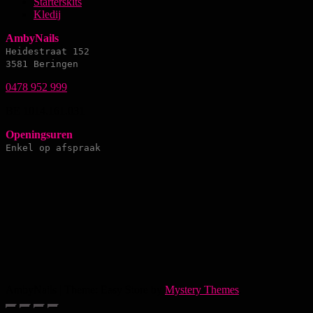
Starterskits
Kledij
AmbyNails
Heidestraat 152
3581 Beringen
0478 952 999
BE 1014.161.031
Openingsuren
Enkel op afspraak
AmbyNails
|
Theme: Easy Store by
Mystery Themes
.