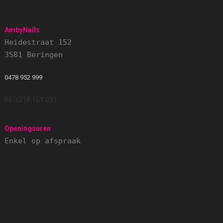
AmbyNails
Heidestraat 152
3581 Beringen
0478 952 999
BE 1014.161.031
Openingsuren
Enkel op afspraak