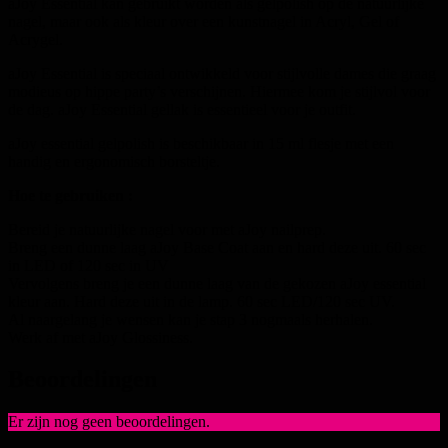
aJoy Essential kan gebruikt worden als gelpolish op de natuurlijke
nagel, maar ook als kleur over een kunstnagel in Acryl, Gel of
Acrygel.
aJoy Essential is speciaal ontwikkeld voor stijlvolle dames die graag
modieus op hippe party’s verschijnen. Hiermee kom je stijlvol voor
de dag. aJoy Essential gellak is essentieel voor je outfit.
aJoy essential gelpolish is beschikbaar in 15 ml flesje met een
handig en ergonomisch borsteltje.
Hoe te gebruiken :
Bereid je natuurlijke nagel voor met aJoy nailprep.
Breng een dunne laag aJoy Base Coat aan en hard deze uit. 60 sec
in LED of 120 sec in UV
Vervolgens breng je een dunne laag van de gekozen aJoy essential
kleur aan. Hard deze uit in de lamp. 60 sec LED/120 sec UV.
Al naargelang je wensen kan je stap 3 nogmaals herhalen.
Werk af met aJoy Glossiness.
Beoordelingen
Er zijn nog geen beoordelingen.