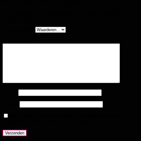
Wees de eerste om “Rene” te beoordelen
Het e-mailadres wordt niet gepubliceerd.
Vereiste velden zijn
gemarkeerd met
*
Je beoordeling
*
Je beoordeling
*
Naam
*
E-mail
*
Mijn naam, e-mail en site bewaren in deze browser voor de
volgende keer wanneer ik een reactie plaats.