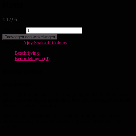
Rene
€
12,95
Rene aantal
Toevoegen aan winkelwagen
Categorie:
Ajoy Soak-off Colours
Beschrijving
Beoordelingen (0)
Beschrijving
aJoy Essential
Deze aJoy Essential is een zeer hoog gepigmenteerde gelpolish of
gellak. Door de hoge pigmentatie is deze aJoy essential kleur reeds
dekkend vanaf de eerste laag.
Deze gellak is afweekbaar in 15 min. Gebruik de aJoy polish
remover en soak-off wraps voor het vlot verwijderen van aJoy
essential.