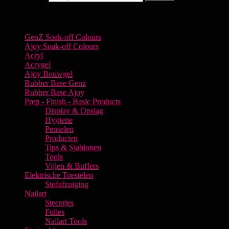
Menu
GenZ Soak-off Colours
Ajoy Soak-off Colours
Acryl
Acrygel
Ajoy Bouwgel
Rubber Base Genz
Rubber Base Ajoy
Prep - Finish - Basic Products
Display & Opslag
Hygiene
Penselen
Producten
Tips & Sjablonen
Tools
Vijlen & Buffers
Elektrische Toestelen
Stofafzuiging
Nailart
Steentjes
Folies
Nailart Tools