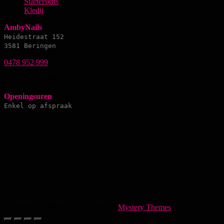
Starterskits
Kledij
AmbyNails
Heidestraat 152
3581 Beringen
0478 952 999
BE 1014.161.031
Openingsuren
Enkel op afspraak
AmbyNails
|
Theme: Easy Store by
Mystery Themes
.