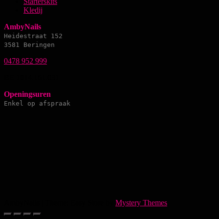
Starterskits
Kledij
AmbyNails
Heidestraat 152
3581 Beringen
0478 952 999
BE 1014.161.031
Openingsuren
Enkel op afspraak
AmbyNails
|
Theme: Easy Store by
Mystery Themes
.