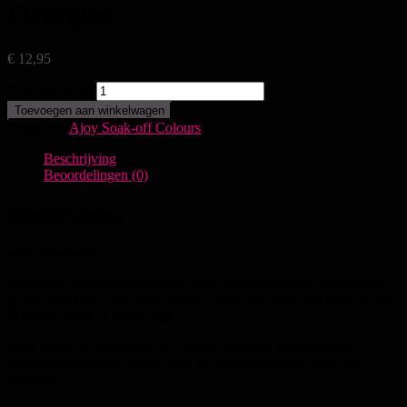
Oranges
€
12,95
Oranges aantal
Toevoegen aan winkelwagen
Categorie:
Ajoy Soak-off Colours
Beschrijving
Beoordelingen (0)
Beschrijving
aJoy Essential
Deze aJoy Essential is een zeer hoog gepigmenteerde gelpolish of
gellak. Door de hoge pigmentatie is deze aJoy essential kleur reeds
dekkend vanaf de eerste laag.
Deze gellak is afweekbaar in 15 min. Gebruik de aJoy polish
remover en soak-off wraps voor het vlot verwijderen van aJoy
essential.