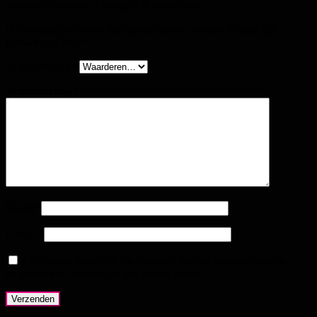
Wees de eerste om “Oranges” te beoordelen
Het e-mailadres wordt niet gepubliceerd.
Vereiste velden zijn
gemarkeerd met
*
Je beoordeling
*
Je beoordeling
*
Naam
*
E-mail
*
Mijn naam, e-mail en site bewaren in deze browser voor de
volgende keer wanneer ik een reactie plaats.