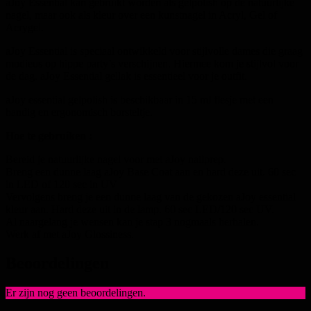
aJoy Essential kan gebruikt worden als gelpolish op de natuurlijke
nagel, maar ook als kleur over een kunstnagel in Acryl, Gel of
Acrygel.
aJoy Essential is speciaal ontwikkeld voor stijlvolle dames die graag
modieus op hippe party’s verschijnen. Hiermee kom je stijlvol voor
de dag. aJoy Essential gellak is essentieel voor je outfit.
aJoy essential gelpolish is beschikbaar in 15 ml flesje met een
handig en ergonomisch borsteltje.
Hoe te gebruiken :
Bereid je natuurlijke nagel voor met aJoy nailprep.
Breng een dunne laag aJoy Base Coat aan en hard deze uit. 60 sec
in LED of 120 sec in UV
Vervolgens breng je een dunne laag van de gekozen aJoy essential
kleur aan. Hard deze uit in de lamp. 60 sec LED/120 sec UV.
Al naargelang je wensen kan je stap 3 nogmaals herhalen.
Werk af met aJoy Glossiness.
Beoordelingen
Er zijn nog geen beoordelingen.