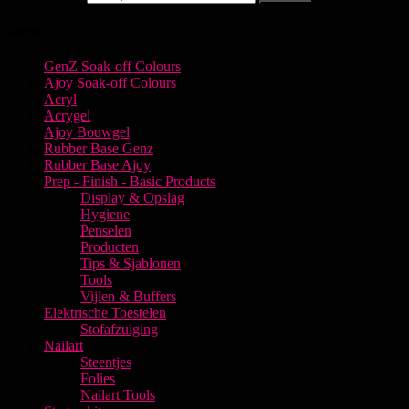
Menu
GenZ Soak-off Colours
Ajoy Soak-off Colours
Acryl
Acrygel
Ajoy Bouwgel
Rubber Base Genz
Rubber Base Ajoy
Prep - Finish - Basic Products
Display & Opslag
Hygiene
Penselen
Producten
Tips & Sjablonen
Tools
Vijlen & Buffers
Elektrische Toestelen
Stofafzuiging
Nailart
Steentjes
Folies
Nailart Tools