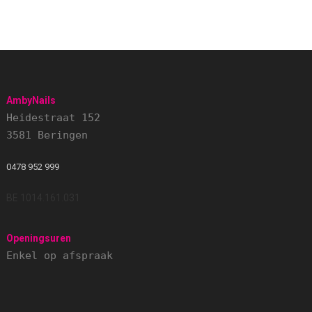
AmbyNails
Heidestraat 152
3581 Beringen
0478 952 999
BE 1014.161.031
Openingsuren
Enkel op afspraak