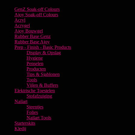
GenZ Soak-off Colours
Ajoy Soak-off Colours
Acryl
Acrygel
Ajoy Bouwgel
Rubber Base Genz
Rubber Base Ajoy
Prep - Finish - Basic Products
Display & Opslag
Hygiene
Penselen
Producten
Tips & Sjablonen
Tools
Vijlen & Buffers
Elektrische Toestelen
Stofafzuiging
Nailart
Steentjes
Folies
Nailart Tools
Starterskits
Kledij