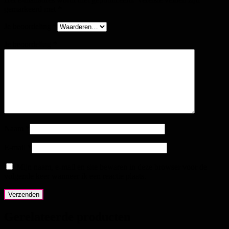
gemarkeerd met
*
Je beoordeling
*
Je beoordeling
*
Naam
*
E-mail
*
Mijn naam, e-mail en site bewaren in deze browser voor de
volgende keer wanneer ik een reactie plaats.
Gerelateerde producten