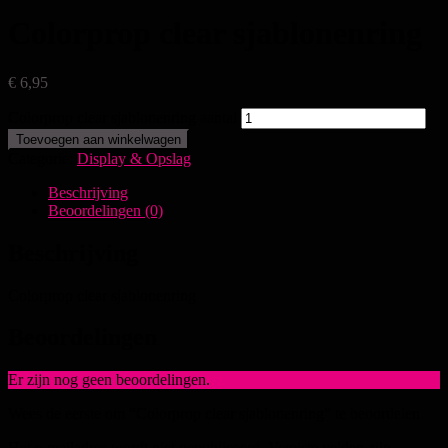
Colorprop clear sjablonenring
€
6,95
Colorprop clear sjablonenring aantal
Toevoegen aan winkelwagen
Categorie:
Display & Opslag
Beschrijving
Beoordelingen (0)
Beschrijving
Colorprop clear sjablonenring
Beoordelingen
Er zijn nog geen beoordelingen.
Wees de eerste om “Colorprop clear sjablonenring” te beoordelen
Het e-mailadres wordt niet gepubliceerd.
Vereiste velden zijn