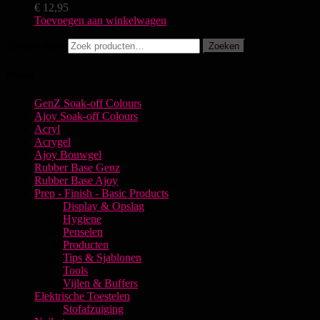
€
12,95
Toevoegen aan winkelwagen
Zoeken naar:
Zoeken
Menu
GenZ Soak-off Colours
Ajoy Soak-off Colours
Acryl
Acrygel
Ajoy Bouwgel
Rubber Base Genz
Rubber Base Ajoy
Prep - Finish - Basic Products
Display & Opslag
Hygiene
Penselen
Producten
Tips & Sjablonen
Tools
Vijlen & Buffers
Elektrische Toestelen
Stofafzuiging