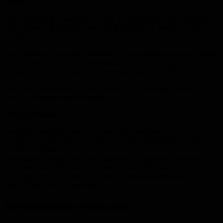
essential.
aJoy Essential kan gebruikt worden als gelpolish op de natuurlijke
nagel, maar ook als kleur over een kunstnagel in Acryl, Gel of
Acrygel.
aJoy Essential is speciaal ontwikkeld voor stijlvolle dames die graag
modieus op hippe party’s verschijnen. Hiermee kom je stijlvol voor
de dag. aJoy Essential gellak is essentieel voor je outfit.
aJoy essential gelpolish is beschikbaar in 15 ml flesje met een
handig en ergonomisch borsteltje.
Hoe te gebruiken :
Bereid je natuurlijke nagel voor met aJoy nailprep.
Breng een dunne laag aJoy Base Coat aan en hard deze uit. 60 sec
in LED of 120 sec in UV
Vervolgens breng je een dunne laag van de gekozen aJoy essential
kleur aan. Hard deze uit in de lamp. 60 sec LED/120 sec UV.
Al naargelang je wensen kan je stap 3 nogmaals herhalen.
Werk af met aJoy Glossiness.
Gerelateerde producten