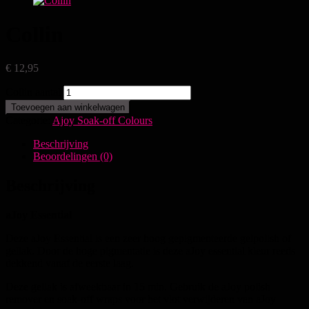
Collin
€
12,95
Collin aantal
Toevoegen aan winkelwagen
Categorie:
Ajoy Soak-off Colours
Beschrijving
Beoordelingen (0)
Beschrijving
aJoy Essential
Deze aJoy Essential is een zeer hoog gepigmenteerde gelpolish of
gellak. Door de hoge pigmentatie is deze aJoy essential kleur reeds
dekkend vanaf de eerste laag.
Deze gellak is afweekbaar in 15 min. Gebruik de aJoy polish
remover en soak-off wraps voor het vlot verwijderen van aJoy