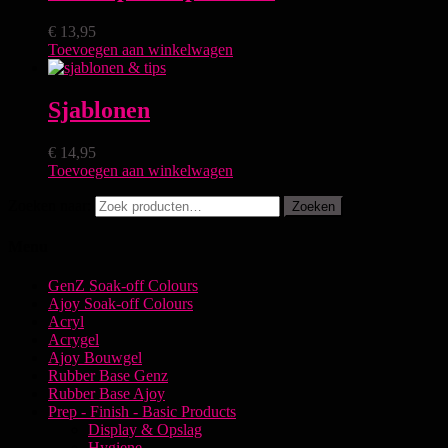
€
13,95
Toevoegen aan winkelwagen
Sjablonen
€
14,95
Toevoegen aan winkelwagen
Zoeken naar:
Zoeken
Menu
GenZ Soak-off Colours
Ajoy Soak-off Colours
Acryl
Acrygel
Ajoy Bouwgel
Rubber Base Genz
Rubber Base Ajoy
Prep - Finish - Basic Products
Display & Opslag
Hygiene