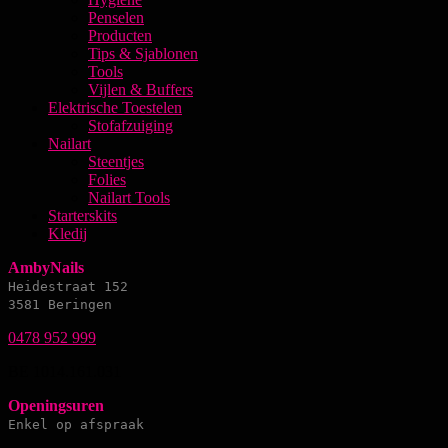
Penselen
Producten
Tips & Sjablonen
Tools
Vijlen & Buffers
Elektrische Toestelen
Stofafzuiging
Nailart
Steentjes
Folies
Nailart Tools
Starterskits
Kledij
AmbyNails
Heidestraat 152
3581 Beringen
0478 952 999
BE 1014.161.031
Openingsuren
Enkel op afspraak