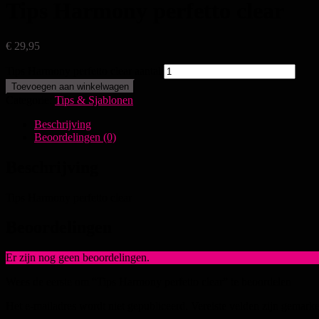
Tips Harmony perfetto clear
€
29,95
Tips Harmony perfetto clear aantal
Toevoegen aan winkelwagen
Categorie:
Tips & Sjablonen
Beschrijving
Beoordelingen (0)
Beschrijving
Tips Harmony perfetto clear
Beoordelingen
Er zijn nog geen beoordelingen.
Wees de eerste om “Tips Harmony perfetto clear” te beoordelen
Het e-mailadres wordt niet gepubliceerd.
Vereiste velden zijn gemark