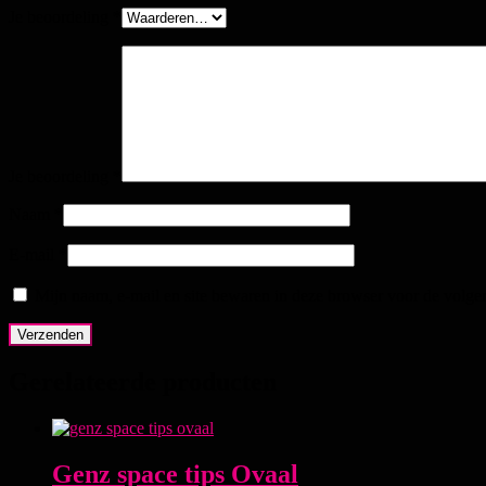
Je beoordeling
*
Je beoordeling
*
Naam
*
E-mail
*
Mijn naam, e-mail en site bewaren in deze browser voor de volgen
Gerelateerde producten
Genz space tips Ovaal