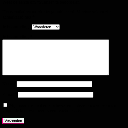
Wees de eerste om “Sunrise” te beoordelen
Het e-mailadres wordt niet gepubliceerd.
Vereiste velden zijn
gemarkeerd met
*
Je beoordeling
*
Je beoordeling
*
Naam
*
E-mail
*
Mijn naam, e-mail en site bewaren in deze browser voor de
volgende keer wanneer ik een reactie plaats.