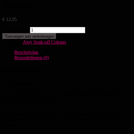
Sunrise
€
12,95
Sunrise aantal
Toevoegen aan winkelwagen
Categorie:
Ajoy Soak-off Colours
Beschrijving
Beoordelingen (0)
Beschrijving
aJoy Essential
Deze aJoy Essential is een zeer hoog gepigmenteerde gelpolish of
gellak. Door de hoge pigmentatie is deze aJoy essential kleur reeds
dekkend vanaf de eerste laag.
Deze gellak is afweekbaar in 15 min. Gebruik de aJoy polish
remover en soak-off wraps voor het vlot verwijderen van aJoy
essential.