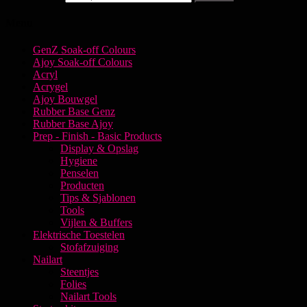
Menu
GenZ Soak-off Colours
Ajoy Soak-off Colours
Acryl
Acrygel
Ajoy Bouwgel
Rubber Base Genz
Rubber Base Ajoy
Prep - Finish - Basic Products
Display & Opslag
Hygiene
Penselen
Producten
Tips & Sjablonen
Tools
Vijlen & Buffers
Elektrische Toestelen
Stofafzuiging
Nailart
Steentjes
Folies
Nailart Tools