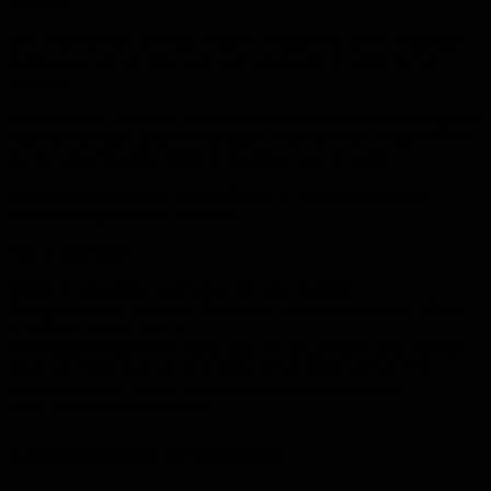
essential.
aJoy Essential kan gebruikt worden als gelpolish op de natuurlijke
nagel, maar ook als kleur over een kunstnagel in Acryl, Gel of
Acrygel.
aJoy Essential is speciaal ontwikkeld voor stijlvolle dames die graag
modieus op hippe party’s verschijnen. Hiermee kom je stijlvol voor
de dag. aJoy Essential gellak is essentieel voor je outfit.
aJoy essential gelpolish is beschikbaar in 15 ml flesje met een
handig en ergonomisch borsteltje.
Hoe te gebruiken :
Bereid je natuurlijke nagel voor met aJoy nailprep.
Breng een dunne laag aJoy Base Coat aan en hard deze uit. 60 sec
in LED of 120 sec in UV
Vervolgens breng je een dunne laag van de gekozen aJoy essential
kleur aan. Hard deze uit in de lamp. 60 sec LED/120 sec UV.
Al naargelang je wensen kan je stap 3 nogmaals herhalen.
Werk af met aJoy Glossiness.
Gerelateerde producten