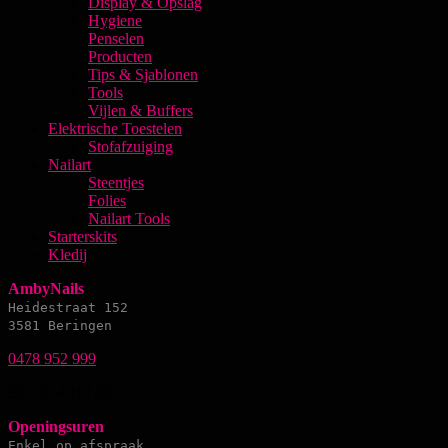
Display & Opslag
Hygiene
Penselen
Producten
Tips & Sjablonen
Tools
Vijlen & Buffers
Elektrische Toestelen
Stofafzuiging
Nailart
Steentjes
Folies
Nailart Tools
Starterskits
Kledij
AmbyNails
Heidestraat 152
3581 Beringen
0478 952 999
BE 1014.161.031
Openingsuren
Enkel op afspraak