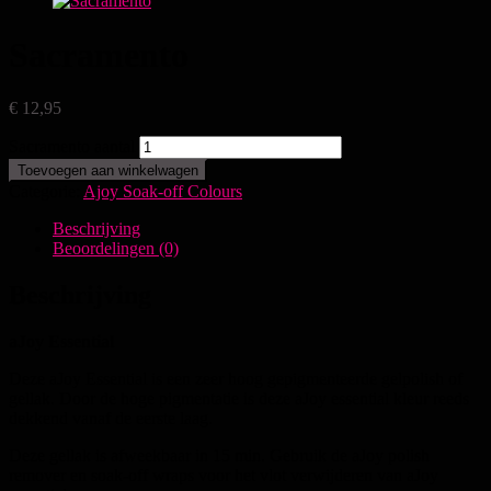
Sacramento
€
12,95
Sacramento aantal
Toevoegen aan winkelwagen
Categorie:
Ajoy Soak-off Colours
Beschrijving
Beoordelingen (0)
Beschrijving
aJoy Essential
Deze aJoy Essential is een zeer hoog gepigmenteerde gelpolish of
gellak. Door de hoge pigmentatie is deze aJoy essential kleur reeds
dekkend vanaf de eerste laag.
Deze gellak is afweekbaar in 15 min. Gebruik de aJoy polish
remover en soak-off wraps voor het vlot verwijderen van aJoy