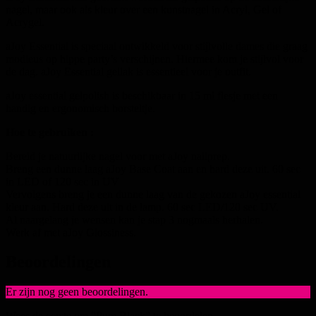
nagel, maar ook als kleur over een kunstnagel in Acryl, Gel of
Acrygel.
aJoy Essential is speciaal ontwikkeld voor stijlvolle dames die graag
modieus op hippe party’s verschijnen. Hiermee kom je stijlvol voor
de dag. aJoy Essential gellak is essentieel voor je outfit.
aJoy essential gelpolish is beschikbaar in 15 ml flesje met een
handig en ergonomisch borsteltje.
Hoe te gebruiken :
Bereid je natuurlijke nagel voor met aJoy nailprep.
Breng een dunne laag aJoy Base Coat aan en hard deze uit. 60 sec
in LED of 120 sec in UV
Vervolgens breng je een dunne laag van de gekozen aJoy essential
kleur aan. Hard deze uit in de lamp. 60 sec LED/120 sec UV.
Al naargelang je wensen kan je stap 3 nogmaals herhalen.
Werk af met aJoy Glossiness.
Beoordelingen
Er zijn nog geen beoordelingen.
Wees de eerste om “Pure Black” te beoordelen