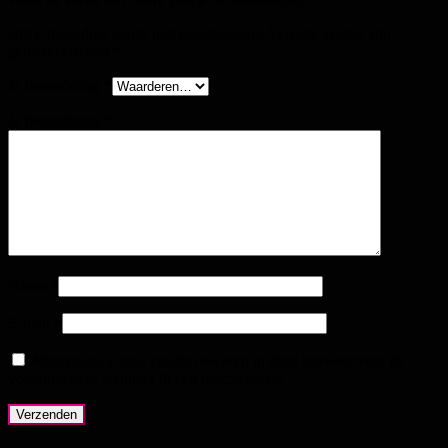
Het e-mailadres wordt niet gepubliceerd.
Vereiste velden zijn
gemarkeerd met
*
Je beoordeling
*
Je beoordeling
*
Naam
*
E-mail
*
Mijn naam, e-mail en site bewaren in deze browser voor de
volgende keer wanneer ik een reactie plaats.