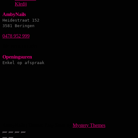
Kledij
AmbyNails
Heidestraat 152
3581 Beringen
0478 952 999
BE 1014.161.031
Openingsuren
Enkel op afspraak
AmbyNails
|
Theme: Easy Store by
Mystery Themes
.