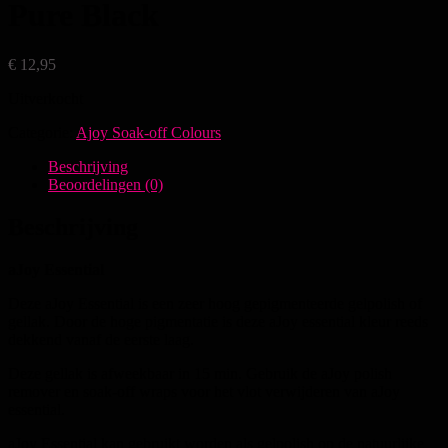
Pure Black
€
12,95
Uitverkocht
Categorie:
Ajoy Soak-off Colours
Beschrijving
Beoordelingen (0)
Beschrijving
aJoy Essential
Deze aJoy Essential is een zeer hoog gepigmenteerde gelpolish of
gellak. Door de hoge pigmentatie is deze aJoy essential kleur reeds
dekkend vanaf de eerste laag.
Deze gellak is afweekbaar in 15 min. Gebruik de aJoy polish
remover en soak-off wraps voor het vlot verwijderen van aJoy
essential.
aJoy Essential kan gebruikt worden als gelpolish op de natuurlijke