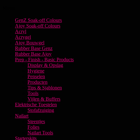
Menu
GenZ Soak-off Colours
Ajoy Soak-off Colours
Acryl
Acrygel
Ajoy Bouwgel
Rubber Base Genz
Rubber Base Ajoy
Prep - Finish - Basic Products
Display & Opslag
Hygiene
Penselen
Producten
Tips & Sjablonen
Tools
Vijlen & Buffers
Elektrische Toestelen
Stofafzuiging
Nailart
Steentjes
Folies
Nailart Tools
Starterskits