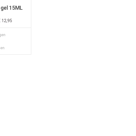
e gel 15ML
€
12,95
gen
gen