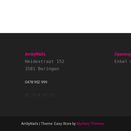
AmbyNails
Opening
Heidestraat 152
Enkel 
3581 Beringen
0478 952 999
BE 1014.161.031
AmbyNails
|
Theme: Easy Store by
Mystery Themes
.