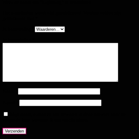
Wees de eerste om “Lightning” te beoordelen
Het e-mailadres wordt niet gepubliceerd.
Vereiste velden zijn
gemarkeerd met
*
Je beoordeling
*
Je beoordeling
*
Naam
*
E-mail
*
Mijn naam, e-mail en site bewaren in deze browser voor de
volgende keer wanneer ik een reactie plaats.