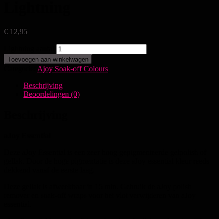
Lightning
€
12,95
Lightning aantal
Toevoegen aan winkelwagen
Categorie:
Ajoy Soak-off Colours
Beschrijving
Beoordelingen (0)
Beschrijving
aJoy Essential
Deze aJoy Essential is een zeer hoog gepigmenteerde gelpolish of
gellak. Door de hoge pigmentatie is deze aJoy essential kleur reeds
dekkend vanaf de eerste laag.
Deze gellak is afweekbaar in 15 min. Gebruik de aJoy polish
remover en soak-off wraps voor het vlot verwijderen van aJoy
essential.