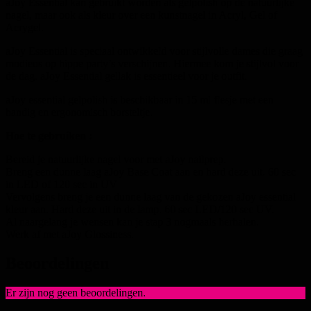
aJoy Essential kan gebruikt worden als gelpolish op de natuurlijke
nagel, maar ook als kleur over een kunstnagel in Acryl, Gel of
Acrygel.
aJoy Essential is speciaal ontwikkeld voor stijlvolle dames die graag
modieus op hippe party’s verschijnen. Hiermee kom je stijlvol voor
de dag. aJoy Essential gellak is essentieel voor je outfit.
aJoy essential gelpolish is beschikbaar in 15 ml flesje met een
handig en ergonomisch borsteltje.
Hoe te gebruiken :
Bereid je natuurlijke nagel voor met aJoy nailprep.
Breng een dunne laag aJoy Base Coat aan en hard deze uit. 60 sec
in LED of 120 sec in UV
Vervolgens breng je een dunne laag van de gekozen aJoy essential
kleur aan. Hard deze uit in de lamp. 60 sec LED/120 sec UV.
Al naargelang je wensen kan je stap 3 nogmaals herhalen.
Werk af met aJoy Glossiness.
Beoordelingen
Er zijn nog geen beoordelingen.