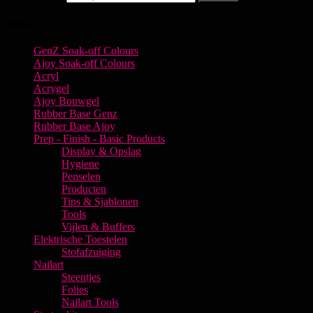
Menu
GenZ Soak-off Colours
Ajoy Soak-off Colours
Acryl
Acrygel
Ajoy Bouwgel
Rubber Base Genz
Rubber Base Ajoy
Prep - Finish - Basic Products
Display & Opslag
Hygiene
Penselen
Producten
Tips & Sjablonen
Tools
Vijlen & Buffers
Elektrische Toestelen
Stofafzuiging
Nailart
Steentjes
Folies
Nailart Tools