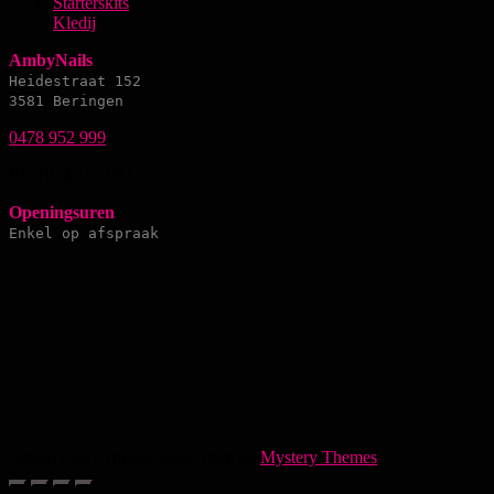
Starterskits
Kledij
AmbyNails
Heidestraat 152
3581 Beringen
0478 952 999
BE 1014.161.031
Openingsuren
Enkel op afspraak
AmbyNails
|
Theme: Easy Store by
Mystery Themes
.