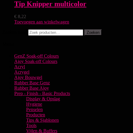
Tip Knipper multicolor
€
8,22
Toevoegen aan winkelwagen
Zoeken naar:
Zoeken
Menu
GenZ Soak-off Colours
Ajoy Soak-off Colours
Acryl
Acrygel
Ajoy Bouwgel
Rubber Base Genz
Rubber Base Ajoy
Prep - Finish - Basic Products
Display & Opslag
Hygiene
Penselen
Producten
Tips & Sjablonen
Tools
Vijlen & Buffers