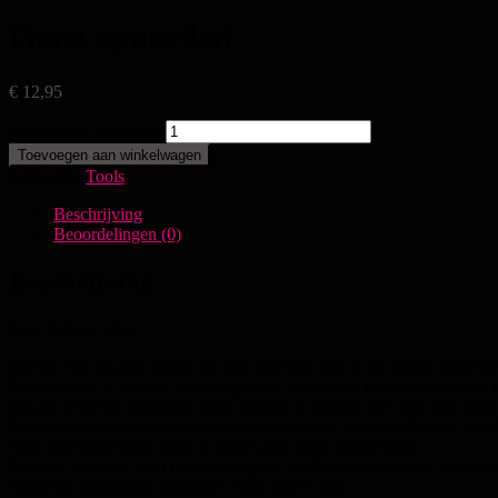
Genz space led
€
12,95
Genz space led aantal
Toevoegen aan winkelwagen
Categorie:
Tools
Beschrijving
Beoordelingen (0)
Beschrijving
Easy nails to place.
De tips van de genz space zijn aan ene kant soft en de andere kant har
De soft zijde is voor de plaatsing op de natuurlijke nagel en de harde 
De gel zit in een penvorm. Door lichtjes te draaien aan deze pen, komt
Deze gel wordt aangebracht aan de binnenkant van de soft zijde van d
Hou deze goed vast, zodat er zeker geen lucht onder komt.
Meteen, terwijl je hem nog steeds goed vasthoud doe je deze onder d
“high tec genz space led-lamp” voor maar 5 sec.