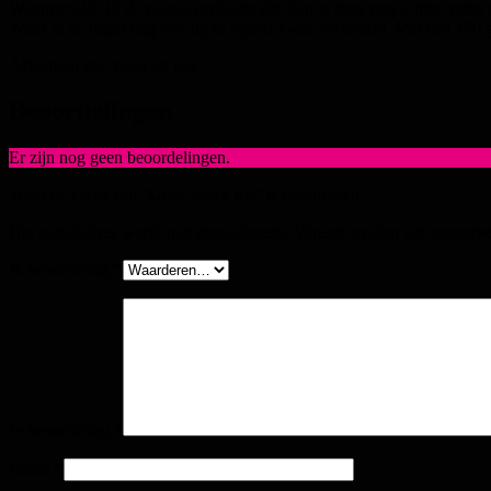
Wanneer alle 10 de nagels geplaatst zijn kan je deze nog 1 min. extr
Wens je de nagel nog wat bij te vijlen? Geen probleem. Met een 180 gri
Afwerken met kleur en top.
Beoordelingen
Er zijn nog geen beoordelingen.
Wees de eerste om “Genz space led” te beoordelen
Het e-mailadres wordt niet gepubliceerd.
Vereiste velden zijn gemark
Je beoordeling
*
Je beoordeling
*
Naam
*