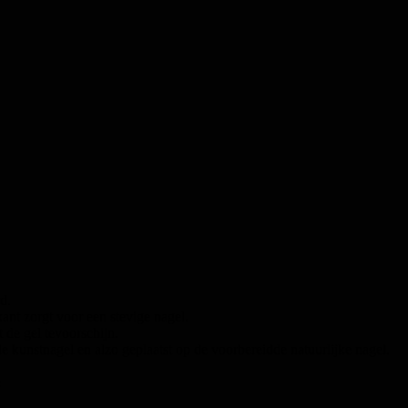
d.
kant zorgt voor een stevige nagel.
 de gel tevoorschijn.
e kunstnagel en alzo geplaatst op de voorbereidde natuurlijke nagel.
e