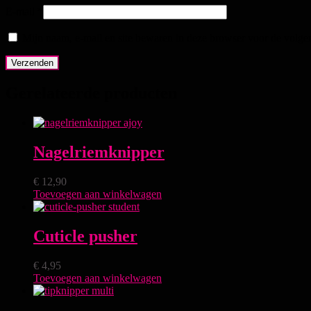
E-mail
*
Mijn naam, e-mail en site bewaren in deze browser voor de volgen
Gerelateerde producten
Nagelriemknipper
€
12,90
Toevoegen aan winkelwagen
Cuticle pusher
€
4,95
Toevoegen aan winkelwagen