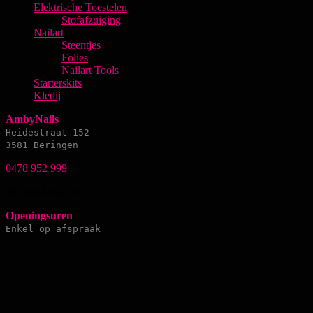
Elektrische Toestelen
Stofafzuiging
Nailart
Steentjes
Folies
Nailart Tools
Starterskits
Kledij
AmbyNails
Heidestraat 152
3581 Beringen
0478 952 999
BE 1014.161.031
Openingsuren
Enkel op afspraak