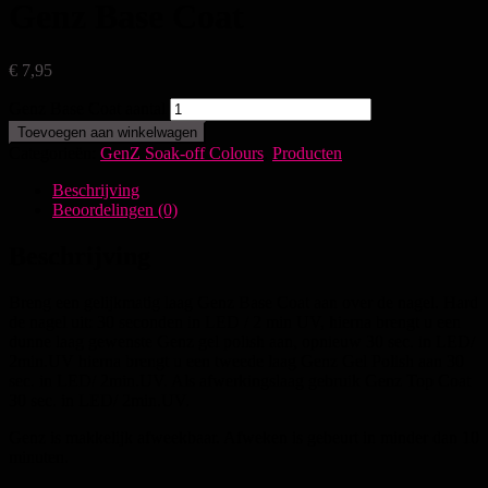
Genz Base Coat
€
7,95
Genz Base Coat aantal
Toevoegen aan winkelwagen
Categorieën:
GenZ Soak-off Colours
,
Producten
Beschrijving
Beoordelingen (0)
Beschrijving
Breng een gelijkmatig laag Genz Base Coat aan over de nagel. Hard
de nagel uit: 30 seconden in LED / 2 min UV, hierna brengt u een
dunne laag gewenste Genz gel polish aan, opnieuw 30 sec. in LED/
2min.UV hierna brengt u een tweede laag Genz Gel Polish aan 30
sec. in LED/ 2min.UV. Als afwerkingslaag gebruik Genz Top Coat
30 sec. in LED/ 2min.UV.
Genz is makkelijk afweekbaar. Afweken is gebeurt in minder dan 10
minuten.