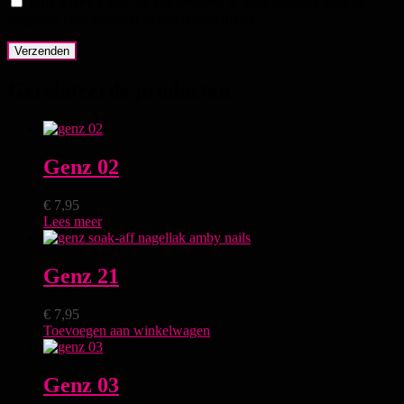
Mijn naam, e-mail en site bewaren in deze browser voor de
volgende keer wanneer ik een reactie plaats.
Gerelateerde producten
Genz 02
€
7,95
Lees meer
Genz 21
€
7,95
Toevoegen aan winkelwagen
Genz 03