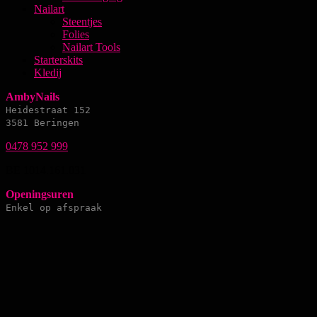
Nailart
Steentjes
Folies
Nailart Tools
Starterskits
Kledij
AmbyNails
Heidestraat 152
3581 Beringen
0478 952 999
BE 1014.161.031
Openingsuren
Enkel op afspraak