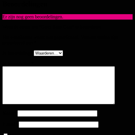
Beoordelingen
Er zijn nog geen beoordelingen.
Wees de eerste om “Genz Base Coat” te beoordelen
Het e-mailadres wordt niet gepubliceerd.
Vereiste velden zijn
gemarkeerd met
*
Je beoordeling
*
Je beoordeling
*
Naam
*
E-mail
*