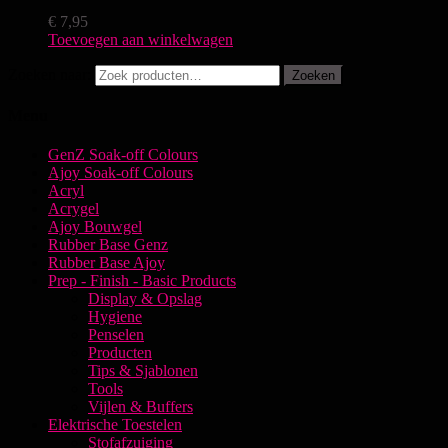
€
7,95
Toevoegen aan winkelwagen
Zoeken naar:
Zoeken
Menu
GenZ Soak-off Colours
Ajoy Soak-off Colours
Acryl
Acrygel
Ajoy Bouwgel
Rubber Base Genz
Rubber Base Ajoy
Prep - Finish - Basic Products
Display & Opslag
Hygiene
Penselen
Producten
Tips & Sjablonen
Tools
Vijlen & Buffers
Elektrische Toestelen
Stofafzuiging