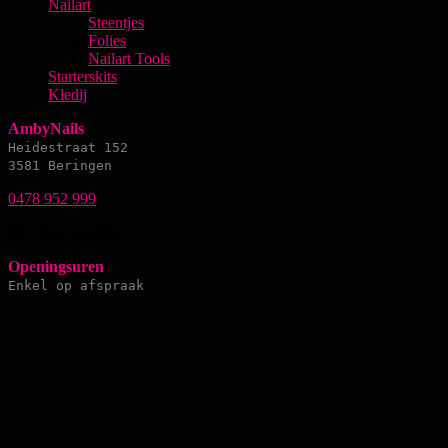
Nailart
Steentjes
Folies
Nailart Tools
Starterskits
Kledij
AmbyNails
Heidestraat 152
3581 Beringen
0478 952 999
BE 1014.161.031
Openingsuren
Enkel op afspraak