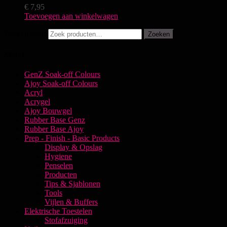
€
7,95
Toevoegen aan winkelwagen
Zoeken naar:
Zoeken
Menu
GenZ Soak-off Colours
Ajoy Soak-off Colours
Acryl
Acrygel
Ajoy Bouwgel
Rubber Base Genz
Rubber Base Ajoy
Prep - Finish - Basic Products
Display & Opslag
Hygiene
Penselen
Producten
Tips & Sjablonen
Tools
Vijlen & Buffers
Elektrische Toestelen
Stofafzuiging