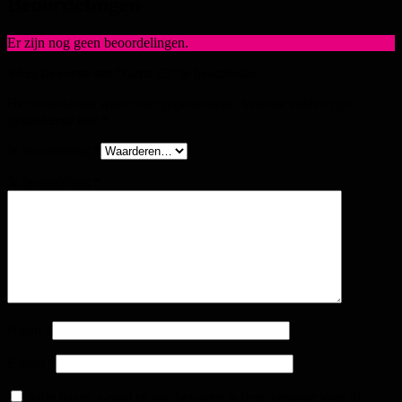
Beoordelingen
Er zijn nog geen beoordelingen.
Wees de eerste om “Genz 95” te beoordelen
Het e-mailadres wordt niet gepubliceerd.
Vereiste velden zijn
gemarkeerd met
*
Je beoordeling
*
Je beoordeling
*
Naam
*
E-mail
*
Mijn naam, e-mail en site bewaren in deze browser voor de