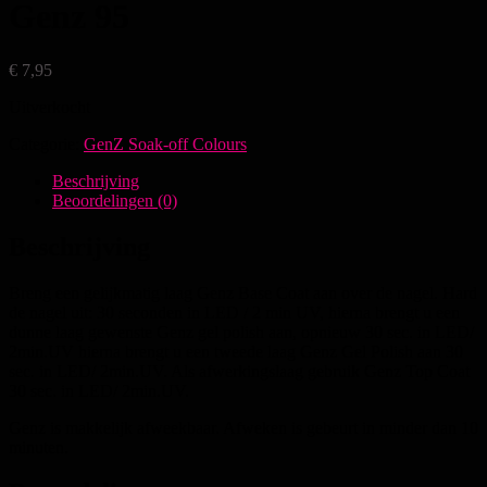
Genz 95
€
7,95
Uitverkocht
Categorie:
GenZ Soak-off Colours
Beschrijving
Beoordelingen (0)
Beschrijving
Breng een gelijkmatig laag Genz Base Coat aan over de nagel. Hard
de nagel uit: 30 seconden in LED / 2 min UV, hierna brengt u een
dunne laag gewenste Genz gel polish aan, opnieuw 30 sec. in LED/
2min.UV hierna brengt u een tweede laag Genz Gel Polish aan 30
sec. in LED/ 2min.UV. Als afwerkingslaag gebruik Genz Top Coat
30 sec. in LED/ 2min.UV.
Genz is makkelijk afweekbaar. Afweken is gebeurt in minder dan 10
minuten.