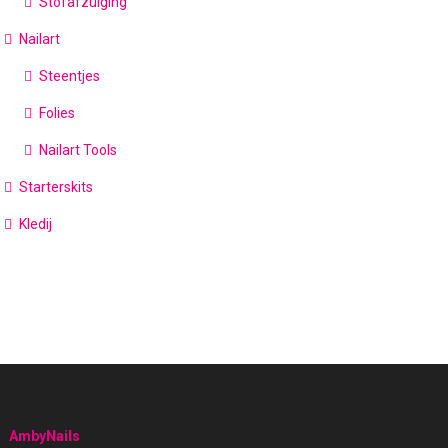
Stofafzuiging
Nailart
Steentjes
Folies
Nailart Tools
Starterskits
Kledij
AmbyNails