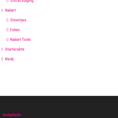
Stofafzuiging
Nailart
Steentjes
Folies
Nailart Tools
Starterskits
Kledij
AmbyNails