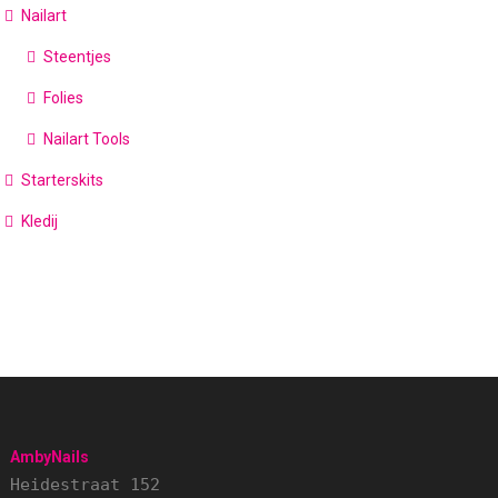
Nailart
Steentjes
Folies
Nailart Tools
Starterskits
Kledij
AmbyNails
Heidestraat 152