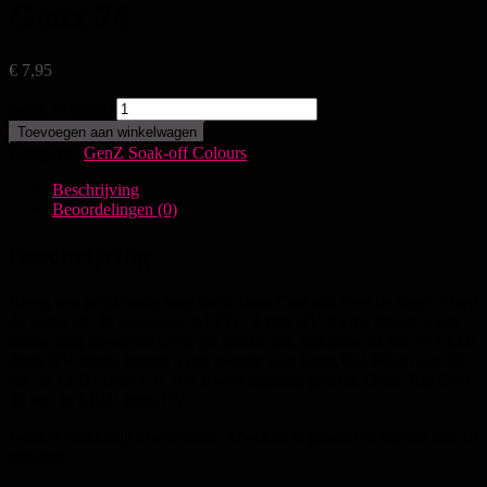
Genz 74
€
7,95
Genz 74 aantal
Toevoegen aan winkelwagen
Categorie:
GenZ Soak-off Colours
Beschrijving
Beoordelingen (0)
Beschrijving
Breng een gelijkmatig laag Genz Base Coat aan over de nagel. Hard
de nagel uit: 30 seconden in LED / 2 min UV, hierna brengt u een
dunne laag gewenste Genz gel polish aan, opnieuw 30 sec. in LED/
2min.UV hierna brengt u een tweede laag Genz Gel Polish aan 30
sec. in LED/ 2min.UV. Als afwerkingslaag gebruik Genz Top Coat
30 sec. in LED/ 2min.UV.
Genz is makkelijk afweekbaar. Afweken is gebeurt in minder dan 10
minuten.