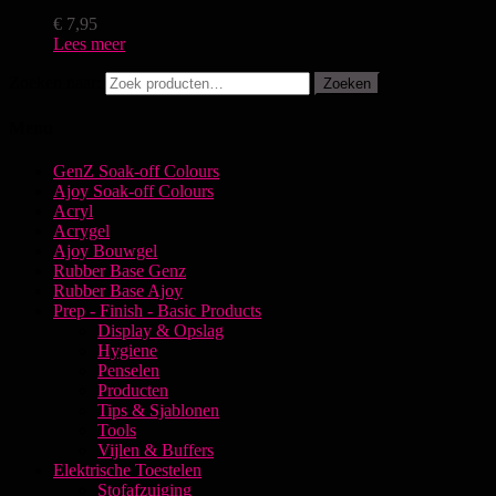
€
7,95
Lees meer
Zoeken naar:
Zoeken
Menu
GenZ Soak-off Colours
Ajoy Soak-off Colours
Acryl
Acrygel
Ajoy Bouwgel
Rubber Base Genz
Rubber Base Ajoy
Prep - Finish - Basic Products
Display & Opslag
Hygiene
Penselen
Producten
Tips & Sjablonen
Tools
Vijlen & Buffers
Elektrische Toestelen
Stofafzuiging