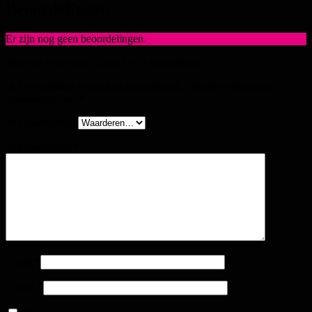
Beoordelingen
Er zijn nog geen beoordelingen.
Wees de eerste om “Genz 74” te beoordelen
Het e-mailadres wordt niet gepubliceerd.
Vereiste velden zijn
gemarkeerd met
*
Je beoordeling
*
Je beoordeling
*
Naam
*
E-mail
*