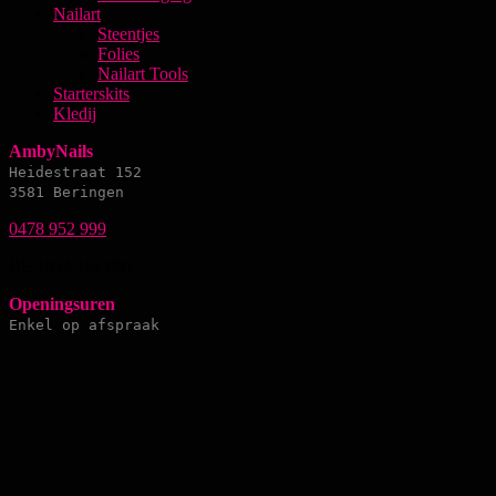
Nailart
Steentjes
Folies
Nailart Tools
Starterskits
Kledij
AmbyNails
Heidestraat 152
3581 Beringen
0478 952 999
BE 1014.161.031
Openingsuren
Enkel op afspraak