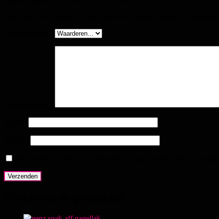
Het e-mailadres wordt niet gepubliceerd.
Vereiste velden zijn gemark
Je beoordeling
*
Je beoordeling
*
Naam
*
E-mail
*
Mijn naam, e-mail en site bewaren in deze browser voor de volgen
Gerelateerde producten