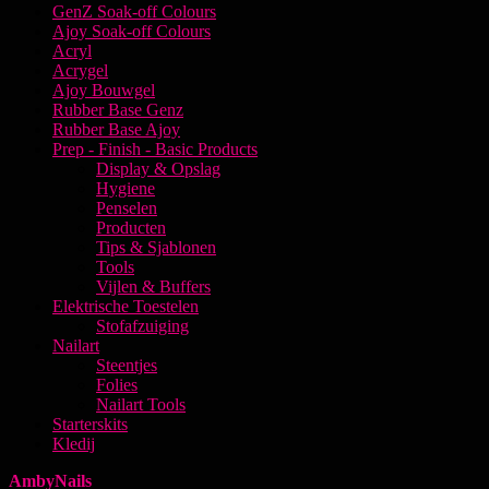
GenZ Soak-off Colours
Ajoy Soak-off Colours
Acryl
Acrygel
Ajoy Bouwgel
Rubber Base Genz
Rubber Base Ajoy
Prep - Finish - Basic Products
Display & Opslag
Hygiene
Penselen
Producten
Tips & Sjablonen
Tools
Vijlen & Buffers
Elektrische Toestelen
Stofafzuiging
Nailart
Steentjes
Folies
Nailart Tools
Starterskits
Kledij
AmbyNails