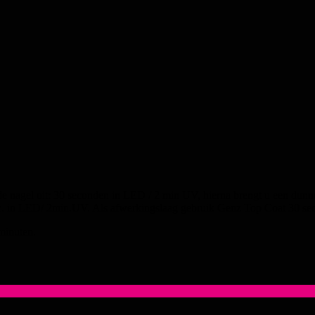
de nagel uit: 30 seconden in LED / 2 min UV, hierna brengt u een dunn
ec. in LED/ 2min.UV. Als afwerkingslaag gebruik Genz Top Coat 30 se
minuten.