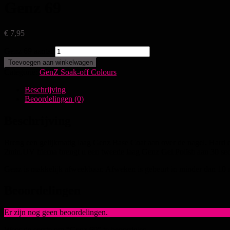
Genz 69
€
7,95
Genz 69 aantal
Toevoegen aan winkelwagen
Categorie:
GenZ Soak-off Colours
Beschrijving
Beoordelingen (0)
Beschrijving
Breng een gelijkmatig laag Genz Base Coat aan over de nagel. Hard 
2min.UV hierna brengt u een tweede laag Genz Gel Polish aan 30 s
Genz is makkelijk afweekbaar. Afweken is gebeurt in minder dan 10 
Beoordelingen
Er zijn nog geen beoordelingen.
Wees de eerste om “Genz 69” te beoordelen