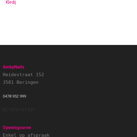
Kledij
AmbyNails
Heidestraat 152
3581 Beringen
0478 952 999
BE 1014.161.031
Openingsuren
Enkel op afspraak