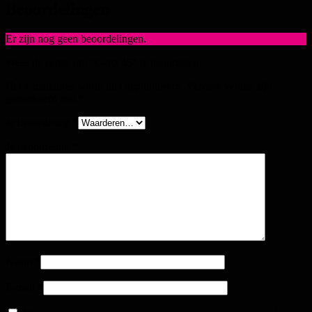
Beoordelingen
Er zijn nog geen beoordelingen.
Wees de eerste om “Genz 45” te beoordelen
Het e-mailadres wordt niet gepubliceerd.
Vereiste velden zijn
gemarkeerd met
*
Je beoordeling
*
Je beoordeling
*
Naam
*
E-mail
*