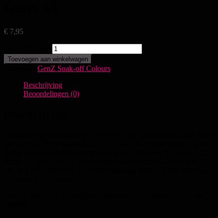
Genz 45
€
7,95
Genz 45 aantal
Toevoegen aan winkelwagen
Categorie:
GenZ Soak-off Colours
Beschrijving
Beoordelingen (0)
Beschrijving
Breng een gelijkmatig laag Genz Base Coat aan over de nagel. Hard
de nagel uit: 30 seconden in LED / 2 min UV, hierna brengt u een
dunne laag gewenste Genz gel polish aan, opnieuw 30 sec. in LED/
2min.UV hierna brengt u een tweede laag Genz Gel Polish aan 30
sec. in LED/ 2min.UV. Als afwerkingslaag gebruik Genz Top Coat
30 sec. in LED/ 2min.UV.
Genz is makkelijk afweekbaar. Afweken is gebeurt in minder dan 10
minuten.