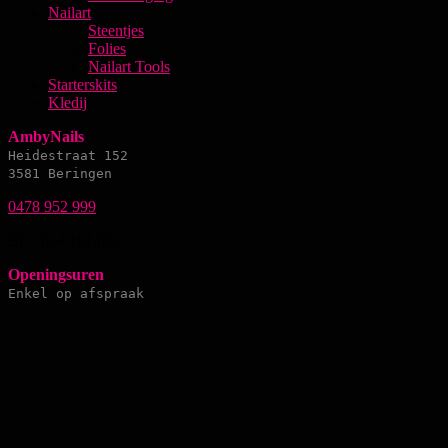
Nailart
Steentjes
Folies
Nailart Tools
Starterskits
Kledij
AmbyNails
Heidestraat 152
3581 Beringen
0478 952 999
BE 1014.161.031
Openingsuren
Enkel op afspraak