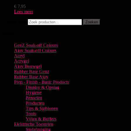
€
7,95
Lees meer
Zoeken naar:
Zoeken
Menu
GenZ Soak-off Colours
Ajoy Soak-off Colours
Acryl
Acrygel
Ajoy Bouwgel
Rubber Base Genz
Rubber Base Ajoy
Prep - Finish - Basic Products
Display & Opslag
Hygiene
Penselen
Producten
Tips & Sjablonen
Tools
Vijlen & Buffers
Elektrische Toestelen
Stofafzuiging