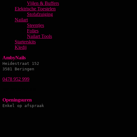
Vijlen & Buffers
Elektrische Toestelen
Stofafzuiging
Nailart
Steentjes
Folies
Nailart Tools
Starterskits
Kledij
AmbyNails
Heidestraat 152
3581 Beringen
0478 952 999
BE 1014.161.031
Openingsuren
Enkel op afspraak