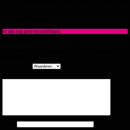
Genz is makkelijk afweekbaar. Afweken is gebeurt in minder dan 10
minuten.
Beoordelingen
Er zijn nog geen beoordelingen.
Wees de eerste om “Genz 44” te beoordelen
Het e-mailadres wordt niet gepubliceerd.
Vereiste velden zijn
gemarkeerd met
*
Je beoordeling
*
Je beoordeling
*
Naam
*