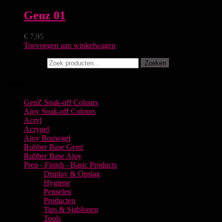
Genz 01
€
7,95
Toevoegen aan winkelwagen
Zoeken naar:
Zoeken
Menu
GenZ Soak-off Colours
Ajoy Soak-off Colours
Acryl
Acrygel
Ajoy Bouwgel
Rubber Base Genz
Rubber Base Ajoy
Prep - Finish - Basic Products
Display & Opslag
Hygiene
Penselen
Producten
Tips & Sjablonen
Tools