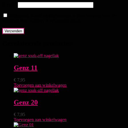
E-mail
*
Mijn naam, e-mail en site bewaren in deze browser voor de
volgende keer wanneer ik een reactie plaats.
Gerelateerde producten
Genz 11
€
7,95
Toevoegen aan winkelwagen
Genz 20
€
7,95
Toevoegen aan winkelwagen