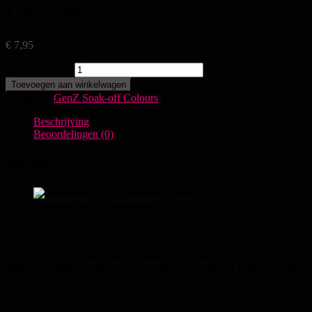
Genz 44
€
7,95
Genz 44 aantal
Toevoegen aan winkelwagen
Categorie:
GenZ Soak-off Colours
Beschrijving
Beoordelingen (0)
Beschrijving
genz soak-aff nagellak amby nails
Breng een gelijkmatig laag Genz Base Coat aan over de nagel. Hard
de nagel uit: 30 seconden in LED / 2 min UV, hierna brengt u een
dunne laag gewenste Genz gel polish aan, opnieuw 30 sec. in LED/
2min.UV hierna brengt u een tweede laag Genz Gel Polish aan 30
sec. in LED/ 2min.UV. Als afwerkingslaag gebruik Genz Top Coat
30 sec. in LED/ 2min.UV.