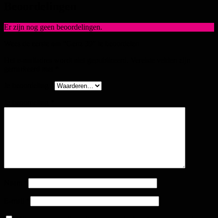
Beoordelingen
Er zijn nog geen beoordelingen.
Wees de eerste om “Genz 39” te beoordelen
Het e-mailadres wordt niet gepubliceerd.
Vereiste velden zijn
gemarkeerd met
*
Je beoordeling
*
Je beoordeling
*
Naam
*
E-mail
*