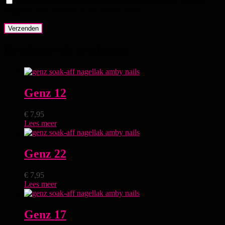
Mijn naam, e-mail en site bewaren in deze browser voor de
volgende keer wanneer ik een reactie plaats.
Gerelateerde producten
Genz 12
€
7,95
Lees meer
Genz 22
€
7,95
Lees meer
Genz 17