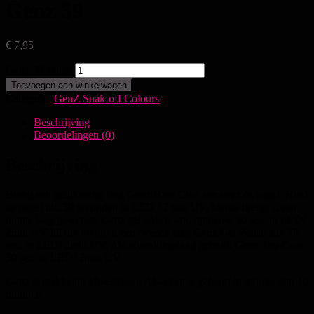
Genz 39
€
7,95
Genz 39 aantal
Toevoegen aan winkelwagen
Categorie:
GenZ Soak-off Colours
Beschrijving
Beoordelingen (0)
Beschrijving
Breng een gelijkmatig laag Genz Base Coat aan over de nagel. Hard
de nagel uit: 30 seconden in LED / 2 min UV, hierna brengt u een
dunne laag gewenste Genz gel polish aan, opnieuw 30 sec. in LED/
2min.UV hierna brengt u een tweede laag Genz Gel Polish aan 30
sec. in LED/ 2min.UV. Als afwerkingslaag gebruik Genz Top Coat
30 sec. in LED/ 2min.UV.
Genz is makkelijk afweekbaar. Afweken is gebeurt in minder dan 10
minuten.