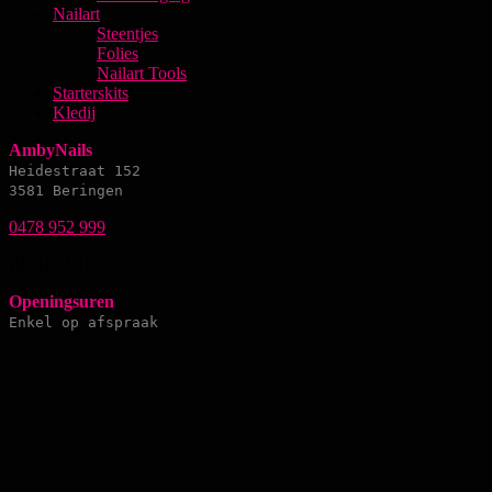
Nailart
Steentjes
Folies
Nailart Tools
Starterskits
Kledij
AmbyNails
Heidestraat 152
3581 Beringen
0478 952 999
BE 1014.161.031
Openingsuren
Enkel op afspraak