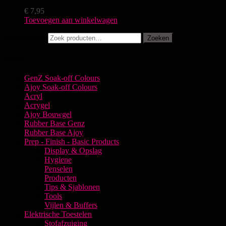
€
7,95
Toevoegen aan winkelwagen
Zoeken naar:
Zoeken
Menu
GenZ Soak-off Colours
Ajoy Soak-off Colours
Acryl
Acrygel
Ajoy Bouwgel
Rubber Base Genz
Rubber Base Ajoy
Prep - Finish - Basic Products
Display & Opslag
Hygiene
Penselen
Producten
Tips & Sjablonen
Tools
Vijlen & Buffers
Elektrische Toestelen
Stofafzuiging