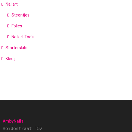
Nailart
Steentjes
Folies
Nailart Tools
Starterskits
Kledij
AmbyNails
Heidestraat 152