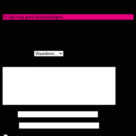
Beoordelingen
Er zijn nog geen beoordelingen.
Wees de eerste om “Genz 28” te beoordelen
Het e-mailadres wordt niet gepubliceerd.
Vereiste velden zijn
gemarkeerd met
*
Je beoordeling
*
Je beoordeling
*
Naam
*
E-mail
*