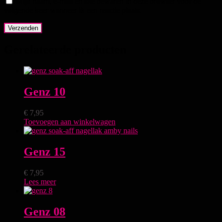
Mijn naam, e-mail en site bewaren in deze browser voor de
volgende keer wanneer ik een reactie plaats.
Gerelateerde producten
Genz 10
€
7,95
Toevoegen aan winkelwagen
Genz 15
€
7,95
Lees meer
Genz 08