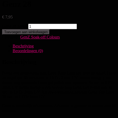
Genz 28
€
7,95
Genz 28 aantal
Toevoegen aan winkelwagen
Categorie:
GenZ Soak-off Colours
Beschrijving
Beoordelingen (0)
Beschrijving
Breng een gelijkmatig laag Genz Base Coat aan over de nagel. Hard
de nagel uit: 30 seconden in LED / 2 min UV, hierna brengt u een
dunne laag gewenste Genz gel polish aan, opnieuw 30 sec. in LED/
2min.UV hierna brengt u een tweede laag Genz Gel Polish aan 30
sec. in LED/ 2min.UV. Als afwerkingslaag gebruik Genz Top Coat
30 sec. in LED/ 2min.UV.
Genz is makkelijk afweekbaar. Afweken is gebeurt in minder dan 10
minuten.