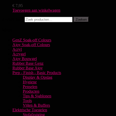
€
7,95
Toevoegen aan winkelwagen
Zoeken naar:
Zoeken
Menu
GenZ Soak-off Colours
Ajoy Soak-off Colours
Acryl
Acrygel
Ajoy Bouwgel
Rubber Base Genz
Rubber Base Ajoy
Prep - Finish - Basic Products
Display & Opslag
Hygiene
Penselen
Producten
Tips & Sjablonen
Tools
Vijlen & Buffers
Elektrische Toestelen
Stofafzuiging