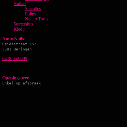
Nailart
Steentjes
Folies
Nailart Tools
Starterskits
Kledij
AmbyNails
Heidestraat 152
3581 Beringen
0478 952 999
BE 1014.161.031
Openingsuren
Enkel op afspraak