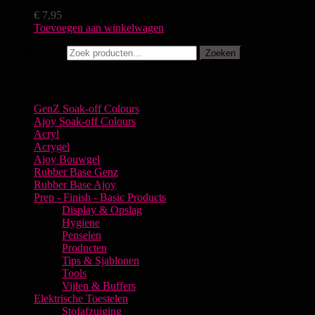
€
7,95
Toevoegen aan winkelwagen
Zoeken naar:
Zoeken
Menu
GenZ Soak-off Colours
Ajoy Soak-off Colours
Acryl
Acrygel
Ajoy Bouwgel
Rubber Base Genz
Rubber Base Ajoy
Prep - Finish - Basic Products
Display & Opslag
Hygiene
Penselen
Producten
Tips & Sjablonen
Tools
Vijlen & Buffers
Elektrische Toestelen
Stofafzuiging