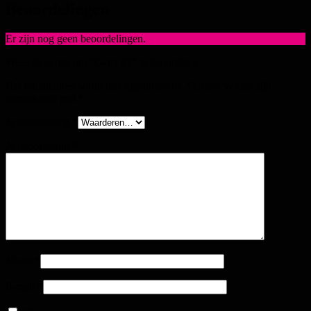
Beoordelingen
Er zijn nog geen beoordelingen.
Wees de eerste om “Genz 27” te beoordelen
Het e-mailadres wordt niet gepubliceerd.
Vereiste velden zijn
gemarkeerd met
*
Je beoordeling
*
Je beoordeling
*
Naam
*
E-mail
*