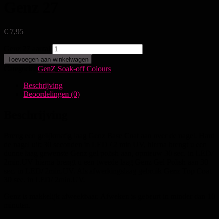
Genz 27
€
7,95
Genz 27 aantal
Toevoegen aan winkelwagen
Categorie:
GenZ Soak-off Colours
Beschrijving
Beoordelingen (0)
Beschrijving
Breng een gelijkmatig laag Genz Base Coat aan over de nagel. Hard
de nagel uit: 30 seconden in LED / 2 min UV, hierna brengt u een
dunne laag gewenste Genz gel polish aan, opnieuw 30 sec. in LED/
2min.UV hierna brengt u een tweede laag Genz Gel Polish aan 30
sec. in LED/ 2min.UV. Als afwerkingslaag gebruik Genz Top Coat
30 sec. in LED/ 2min.UV.
Genz is makkelijk afweekbaar. Afweken is gebeurt in minder dan 10
minuten.