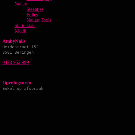
Nailart
Steentjes
Folies
Nailart Tools
Starterskits
Kledij
AmbyNails
Heidestraat 152
3581 Beringen
0478 952 999
BE 1014.161.031
Openingsuren
Enkel op afspraak