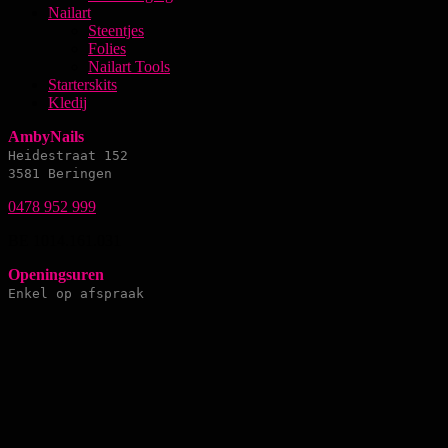
Nailart
Steentjes
Folies
Nailart Tools
Starterskits
Kledij
AmbyNails
Heidestraat 152
3581 Beringen
0478 952 999
BE 1014.161.031
Openingsuren
Enkel op afspraak