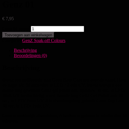
Genz 01
€
7,95
Genz 01 aantal
Toevoegen aan winkelwagen
Categorie:
GenZ Soak-off Colours
Beschrijving
Beoordelingen (0)
Beschrijving
Breng een gelijkmatig laag Genz Base Coat aan over de nagel. Hard
de nagel uit: 30 seconden in LED / 2 min UV, hierna brengt u een
dunne laag gewenste Genz gel polish aan, opnieuw 30 sec. in LED/
2min.UV hierna brengt u een tweede laag Genz Gel Polish aan 30
sec. in LED/ 2min.UV. Als afwerkingslaag gebruik Genz Top Coat
30 sec. in LED/ 2min.UV.
Genz is makkelijk afweekbaar. Afweken is gebeurt in minder dan 10
minuten.