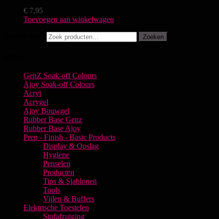
€
7,95
Toevoegen aan winkelwagen
Zoeken naar:
Zoeken
Menu
GenZ Soak-off Colours
Ajoy Soak-off Colours
Acryl
Acrygel
Ajoy Bouwgel
Rubber Base Genz
Rubber Base Ajoy
Prep - Finish - Basic Products
Display & Opslag
Hygiene
Penselen
Producten
Tips & Sjablonen
Tools
Vijlen & Buffers
Elektrische Toestelen
Stofafzuiging