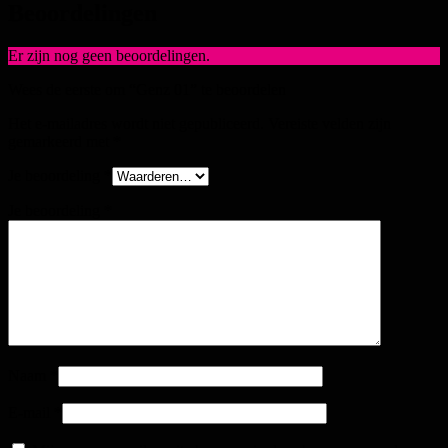
Beoordelingen
Er zijn nog geen beoordelingen.
Wees de eerste om “Genz 01” te beoordelen
Het e-mailadres wordt niet gepubliceerd.
Vereiste velden zijn
gemarkeerd met
*
Je beoordeling
*
Je beoordeling
*
Naam
*
E-mail
*