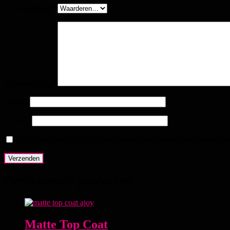
Je beoordeling
*
Je beoordeling
*
Naam
*
E-mail
*
Mijn naam, e-mail en site bewaren in deze browser voor de volgen
Gerelateerde producten
Matte Top Coat