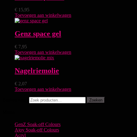
€
15,95
Toevoegen aan winkelwagen
Genz space gel
€
7,95
Toevoegen aan winkelwagen
Nagelriemolie
€
2,07
Toevoegen aan winkelwagen
Zoeken naar:
Zoeken
Menu
GenZ Soak-off Colours
Ajoy Soak-off Colours
Acryl