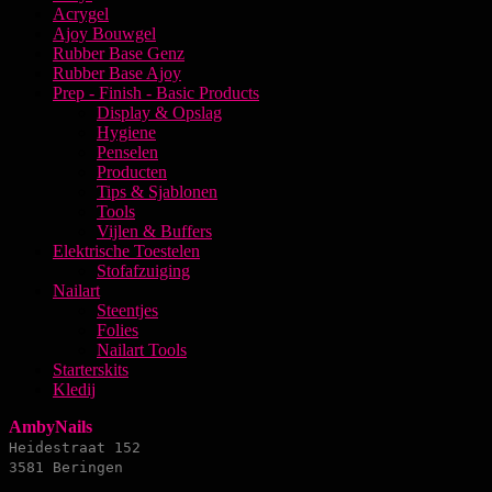
Acrygel
Ajoy Bouwgel
Rubber Base Genz
Rubber Base Ajoy
Prep - Finish - Basic Products
Display & Opslag
Hygiene
Penselen
Producten
Tips & Sjablonen
Tools
Vijlen & Buffers
Elektrische Toestelen
Stofafzuiging
Nailart
Steentjes
Folies
Nailart Tools
Starterskits
Kledij
AmbyNails
Heidestraat 152
3581 Beringen