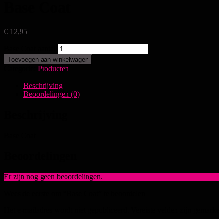
Base Coat
€
12,95
Base Coat aantal
Toevoegen aan winkelwagen
Categorie:
Producten
Beschrijving
Beoordelingen (0)
Beschrijving
Base Coat
Beoordelingen
Er zijn nog geen beoordelingen.
Wees de eerste om “Base Coat” te beoordelen
Het e-mailadres wordt niet gepubliceerd.
Vereiste velden zijn gemark