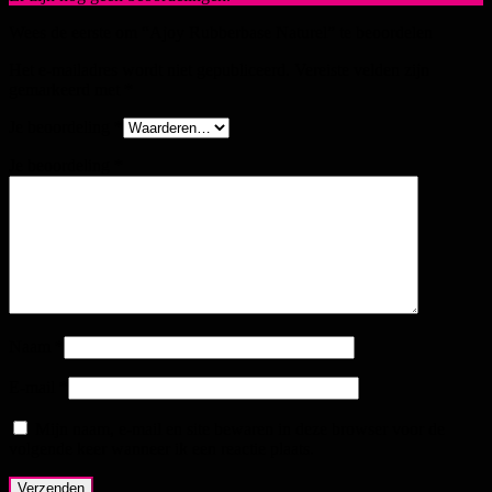
Wees de eerste om “Ajoy Rubberbase Naturel” te beoordelen
Het e-mailadres wordt niet gepubliceerd.
Vereiste velden zijn
gemarkeerd met
*
Je beoordeling
*
Je beoordeling
*
Naam
*
E-mail
*
Mijn naam, e-mail en site bewaren in deze browser voor de
volgende keer wanneer ik een reactie plaats.