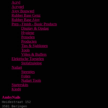
Acryl
Acrygel
Ajoy Bouwgel
Rubber Base Genz
Rubber Base Ajoy
Prep - Finish - Basic Products
Display & Opslag
Hygiene
Penselen
Producten
Tips & Sjablonen
Tools
Vijlen & Buffers
Elektrische Toestelen
Stofafzuiging
Nailart
Steentjes
Folies
Nailart Tools
Starterskits
Kledij
AmbyNails
Heidestraat 152
3581 Beringen