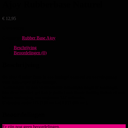
Ajoy Rubberbase Naturel
€
12,95
Uitverkocht
Categorie:
Rubber Base Ajoy
Beschrijving
Beoordelingen (0)
Beschrijving
De aJoy Rubber Base in een basisgel bestemd als hechtingslaag
voor natuurlijke of kunstnagel.
Aanbrengen op een voorbereidde natuurlijke nagel of kustnagel.
Met deze Rubber gel kan je perfect een mooie bolling maken en een
kleine verlenging van ongeveer 1à2 milimeter.
Uitharden onder UV(120 sec) of LED (60 sec).
Beoordelingen
Er zijn nog geen beoordelingen.