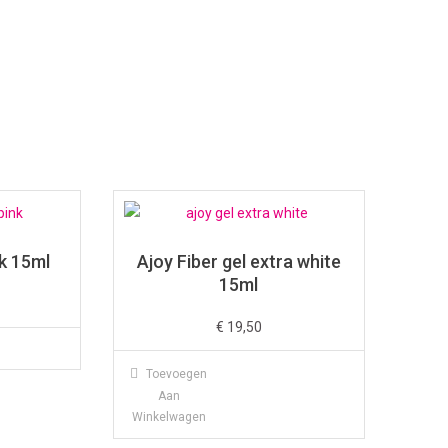
nk 15ml
Ajoy Fiber gel extra white
15ml
€
19,50
Toevoegen
Aan
Winkelwagen