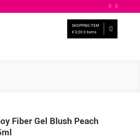
SHOPPING ITEM
€ 0,00
0 items
oy Fiber Gel Blush Peach
5ml