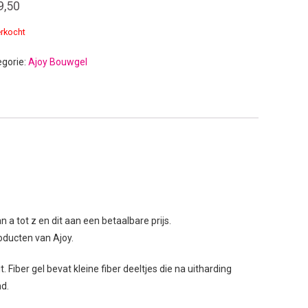
9,50
erkocht
egorie:
Ajoy Bouwgel
a tot z en dit aan een betaalbare prijs.
producten van Ajoy.
Fiber gel bevat kleine fiber deeltjes die na uitharding
nd.