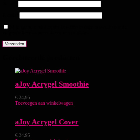
Naam
*
E-mail
*
Mijn naam, e-mail en site bewaren in deze browser voor de
volgende keer wanneer ik een reactie plaats.
Gerelateerde producten
aJoy Acrygel Smoothie
€
24,95
Toevoegen aan winkelwagen
aJoy Acrygel Cover
€
24,95