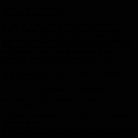
Door de unieke samenstelling, van het beste uit, zowel gel als acryl
ontstaat de onmisbare Acrygel.
Acrygel Clear heeft de flexibiliteit van gel en de hardheid van Acryl.
Je kan het makkelijk aanbrengen en je kan het zelfs in 1 stap
verwerken. aJoy Acrygel Clear is bewerkbaar totdat het volledig
uitgehard is in een LED of UV-lamp. Met aJoy Acrygel is er geen
lifting meer en deze voelt vederlicht aan op de nagels. Deze Acrygel
heeft geen geur en geen warmte gewaarwording tijdens het
uitharden. Je klant ervaart dus geen brandend gevoel tijdens het
uitharden van de aJoy Acrygel Clear in de lamp.
De ajoy Acrygel Clear is uitermate geschikt om een verlenging te
maken met een sjabloon.
De aJoy Acrygel is beschikbaar in 7 verschillenden kleuren:
White, Pink, Soft Pink, Dark Pink, Cover, Smootie, Clear
Hoe te gebruiken:
Breng een juiste hoeveelheid aJoy Acrygel Clear aan op nagel met
gebruik van je spatel.
Je Acrygel penseel lichtjes bevochtigen met de aJoy Sanitizer.
Druk zachtjes en verdeel deze Acrygel Clear over de nagel tot je een