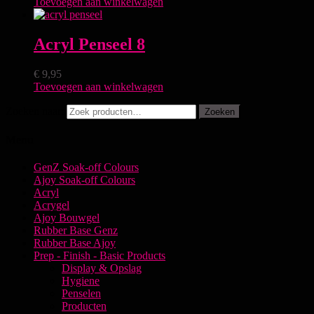
Toevoegen aan winkelwagen
Acryl Penseel 8
€
9,95
Toevoegen aan winkelwagen
Zoeken naar:
Zoeken
Menu
GenZ Soak-off Colours
Ajoy Soak-off Colours
Acryl
Acrygel
Ajoy Bouwgel
Rubber Base Genz
Rubber Base Ajoy
Prep - Finish - Basic Products
Display & Opslag
Hygiene
Penselen
Producten