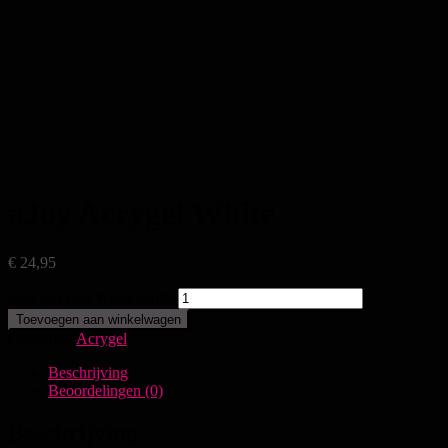
aJoy Acrygel White
€
24,95
aJoy Acrygel White aantal
Toevoegen aan winkelwagen
Categorie:
Acrygel
Beschrijving
Beoordelingen (0)
Beschrijving