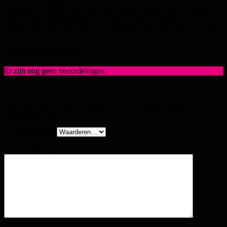
juiste creatie bekomt.
Wanneer je tevreden bent over het resultaat mag je deze uitharden.
Hard uit de Acrygel Clear uit: 60 sec in LED of 120 sec in UV.
Hierna wordt de nagel gevijld en afgewerkt met een aJoy Top Coat.
Beoordelingen
Er zijn nog geen beoordelingen.
Wees de eerste om “aJoy Acrygel White” te beoordelen
Het e-mailadres wordt niet gepubliceerd.
Vereiste velden zijn
gemarkeerd met
*
Je beoordeling
*
Je beoordeling
*