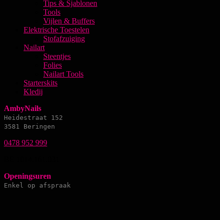
Tips & Sjablonen
Tools
Vijlen & Buffers
Elektrische Toestelen
Stofafzuiging
Nailart
Steentjes
Folies
Nailart Tools
Starterskits
Kledij
AmbyNails
Heidestraat 152
3581 Beringen
0478 952 999
BE 1014.161.031
Openingsuren
Enkel op afspraak