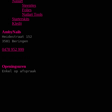
Nailart
Steentjes
Folies
Nailart Tools
Starterskits
Kledij
AmbyNails
Heidestraat 152
3581 Beringen
0478 952 999
BE 1014.161.031
Openingsuren
Enkel op afspraak