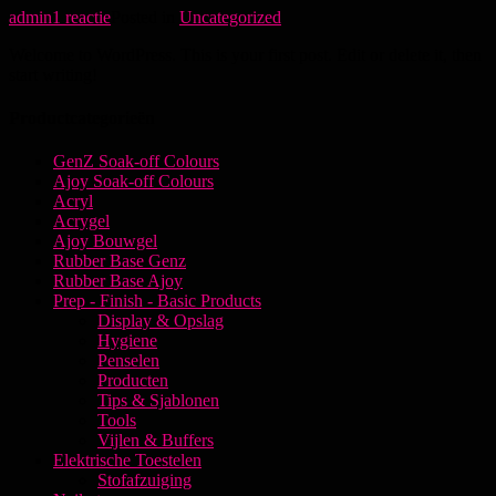
op
admin
1 reactie
Posted in
Uncategorized
Hello
Welcome to WordPress. This is your first post. Edit or delete it, then
world!
start writing!
Productcategorieën
GenZ Soak-off Colours
Ajoy Soak-off Colours
Acryl
Acrygel
Ajoy Bouwgel
Rubber Base Genz
Rubber Base Ajoy
Prep - Finish - Basic Products
Display & Opslag
Hygiene
Penselen
Producten
Tips & Sjablonen
Tools
Vijlen & Buffers
Elektrische Toestelen
Stofafzuiging