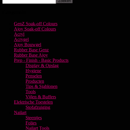
Zoeken
Categorieën
GenZ Soak-off Colours
Ajoy Soak-off Colours
Acryl
Acrygel
Ajoy Bouwgel
Rubber Base Genz
Rubber Base Ajoy
Prep - Finish - Basic Products
Display & Opslag
Hygiene
Penselen
Producten
Tips & Sjablonen
Tools
Vijlen & Buffers
Elektrische Toestelen
Stofafzuiging
Nailart
Steentjes
Folies
Nailart Tools